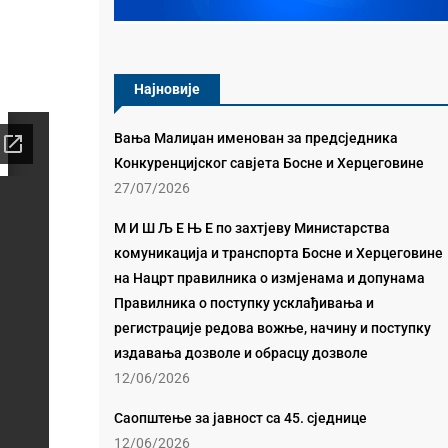
Најновије
Вања Малиџан именован за предсједника
Конкуренцијског савјета Босне и Херцеговине
27/07/2026
М И Ш Љ Е Њ Е по захтјеву Министарства
комуникација и транспорта Босне и Херцеговине
на Нацрт правилника о измјенама и допунама
Правилника о поступку усклађивања и
регистрације редова вожње, начину и поступку
издавања дозволе и обрасцу дозволе
12/06/2026
Саопштење за јавност са 45. сједнице
12/06/2026