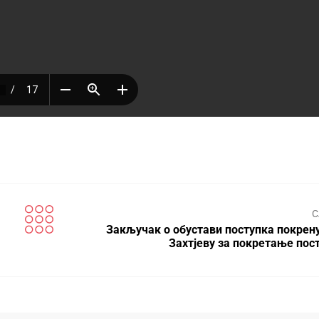
С
Закључак о обустави поступка покрену
Захтјеву за покретање пос