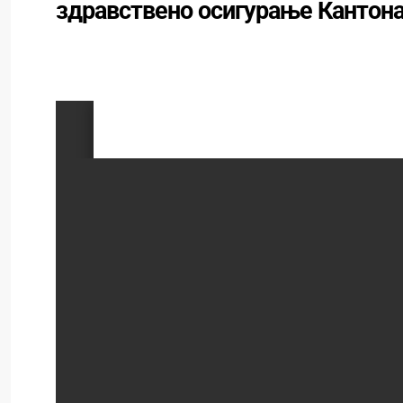
здравствено осигурање Кантона