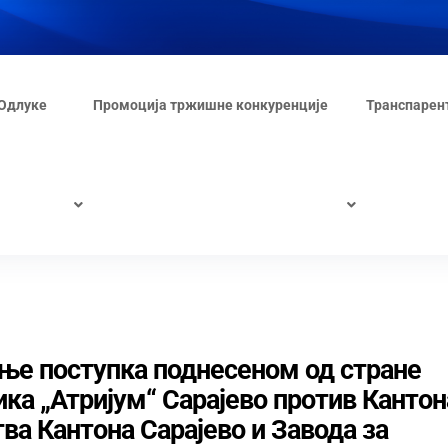
Одлуке
Промоција тржишне конкуренције
Транспарен
ање поступка поднесеном од стране
ка „Атријум“ Сарајево против Кантон
ва Кантона Сарајево и Завода за