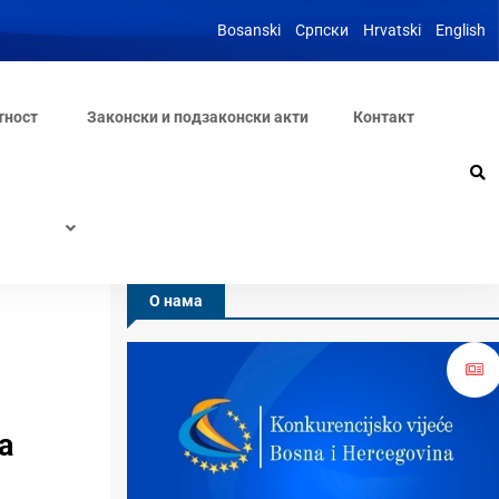
Bosanski
Српски
Hrvatski
English
тност
Законски и подзаконски акти
Контакт
О нама
а