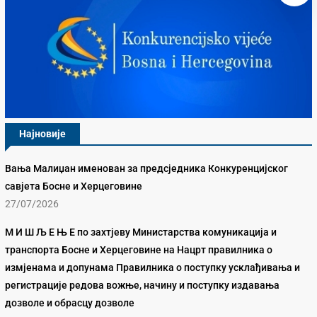
Најновије
Вања Малиџан именован за предсједника Конкуренцијског
савјета Босне и Херцеговине
27/07/2026
М И Ш Љ Е Њ Е по захтјеву Министарства комуникација и
транспорта Босне и Херцеговине на Нацрт правилника о
измјенама и допунама Правилника о поступку усклађивања и
регистрације редова вожње, начину и поступку издавања
дозволе и обрасцу дозволе