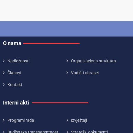
O nama
Nadležnosti
Organizaciona struktura
Članovi
Vodiči i obrasci
Kontakt
Interni akti
Programi rada
Izvještaji
Budžetska transparentnost
Strateški dokumenti