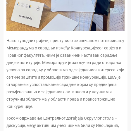
Након уводних ријечи, приступило се свечаном потписивању
Меморандума о сарадњи између Конкуренцијског савјета и
Правног факултета, чиме је озваничен наставак сарадње
двије институције. Меморандум је закључен ради стварања
услова за сарадњу у областима од заједничког интереса који
се тиче заштите и промоције тржишне конкуренције. Циљ је
стварање и успостављање сарадње којом су предвиђена
размјена знања и заједничких активности у научним и
стручним областима у области права и праксе тржишне
конкуренције.
Током одржавања централног догађаја Округлог стола –
дискусије, међу активним учесницима били су Иво Јеркић,