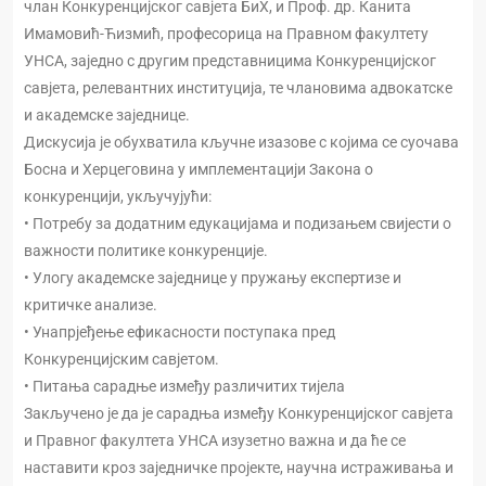
члан Конкуренцијског савјета БиХ, и Проф. др. Канита
Имамовић-Ћизмић, професорица на Правном факултету
УНСА, заједно с другим представницима Конкуренцијског
савјета, релевантних институција, те члановима адвокатске
и академске заједнице.
Дискусија је обухватила кључне изазове с којима се суочава
Босна и Херцеговина у имплементацији Закона о
конкуренцији, укључујући:
• Потребу за додатним едукацијама и подизањем свијести о
важности политике конкуренције.
• Улогу академске заједнице у пружању експертизе и
критичке анализе.
• Унапрјеђење ефикасности поступака пред
Конкуренцијским савјетом.
• Питања сарадње између различитих тијела
Закључено је да је сарадња између Конкуренцијског савјета
и Правног факултета УНСА изузетно важна и да ће се
наставити кроз заједничке пројекте, научна истраживања и