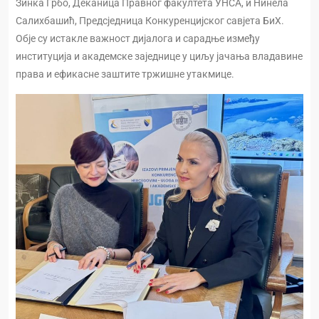
Зинка Грбо, Деканица Правног факултета УНСА, и Нинела
Салихбашић, Предсједница Конкуренцијског савјета БиХ.
Обје су истакле важност дијалога и сарадње између
институција и академске заједнице у циљу јачања владавине
права и ефикасне заштите тржишне утакмице.