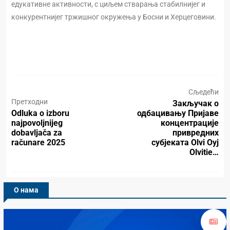
едукативне активности, с циљем стварања стабилнијег и
конкурентнијег тржишног окружења у Босни и Херцеговини.
Сљедећи
Претходни
Закључак о
Odluka o izboru
одбацивању Пријаве
najpovoljnijeg
концентрације
dobavljača za
привредних
računare 2025
субјеката Olvi Oyj
Olvitie…
О нама