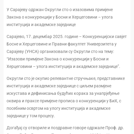
У Сарајеву одржан Округли сто о изазовима примјене
Закона о конкуренцији у Босни и Херцеговини – улога
институција и академске заједнице
Сарајево, 17. децембар 2025. године – Конкуренцијски савјет
Босне и Херцеговине и Правни факултет Универзитета у
Сарајеву (УНСА) организовали су Округли сто на тему:
“Изазови примјене Закона о конкуренцији у Босни и
Херцеговини – улога институција и академске заједнице”.
Округли сто је окупио релевантне стручњаке, представнике
институција и академске заједнице с циљем размјене
искустава и дефинисања будућих корака за унапрјеђење
оквира и праксе примјене прописа о конкуренцији у БиХ, с
посебним освртом на улогу институција и академске
заједнице у том процесу.
Догађај су отвориле и поздравне говоре одржале Проф. др.