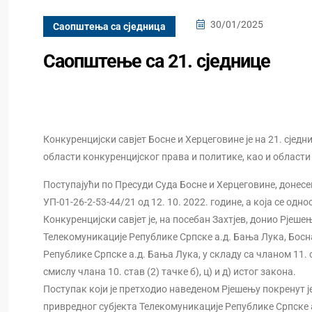
30/01/2025
Саопштења са сједница
Саопштење са 21. сједнице
Конкуренцијски савјет Босне и Херцеговине је на 21. сједн
области конкуренцијског права и политике, као и област
Поступајући по Пресуди Суда Босне и Херцеговине, донесен
УП-01-26-2-53-44/21 од 12. 10. 2022. године, а која се одн
Конкуренцијски савјет је, на посебан Захтјев, донио Рје
Телекомуникације Републике Српске а.д. Бања Лука, Босн
Републике Српске а.д. Бања Лука, у складу са чланом 11.
смислу члана 10. став (2) тачке б), ц) и д) истог закона.
Поступак који је претходио наведеном Рјешењу покренут је
привредног субјекта Телекомуникације Републике Српске 