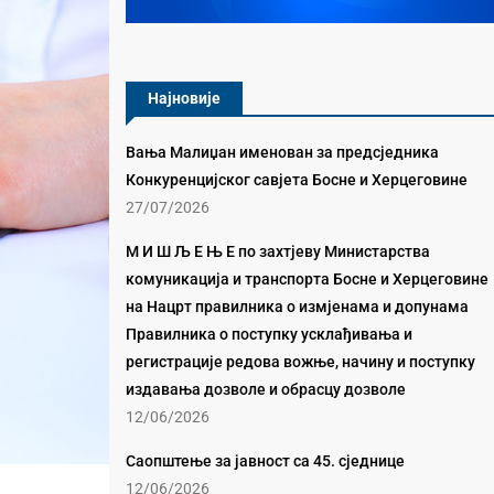
Најновије
Вања Малиџан именован за предсједника
Конкуренцијског савјета Босне и Херцеговине
27/07/2026
М И Ш Љ Е Њ Е по захтјеву Министарства
комуникација и транспорта Босне и Херцеговине
на Нацрт правилника о измјенама и допунама
Правилника о поступку усклађивања и
регистрације редова вожње, начину и поступку
издавања дозволе и обрасцу дозволе
12/06/2026
Саопштење за јавност са 45. сједнице
12/06/2026