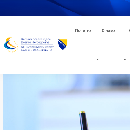
Почетна
О нама