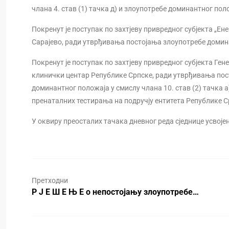
члана 4. став (1) тачка д) и злоупотребе доминантног положа
Покренут је поступак по захтјеву привредног субјекта „Ене
Сарајево, ради утврђивања постојања злоупотребе доминан
Покренут је поступак по захтјеву привредног субјекта Ген
клинички центар Републике Српске, ради утврђивања пост
доминантног положаја у смислу члана 10. став (2) тачка
пренаталних тестирања на подручју ентитета Републике С
У оквиру преосталих тачака дневног реда сједнице усвојен 
Претходни
Р Ј Е Ш Е Њ Е о непостојању злоупотребе…