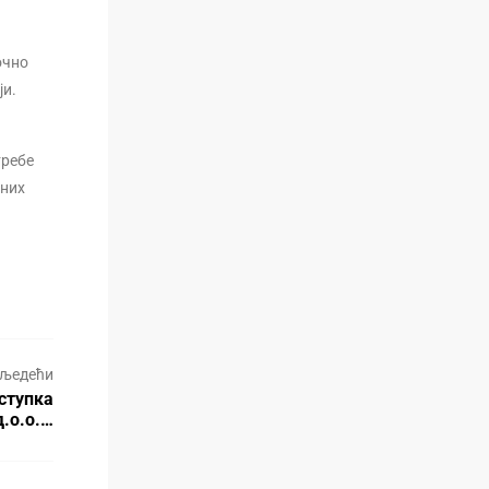
очно
ји.
требе
вних
љедећи
ступка
.о.о.…