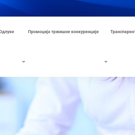
Одлуке
Промоција тржишне конкуренције
Транспарен