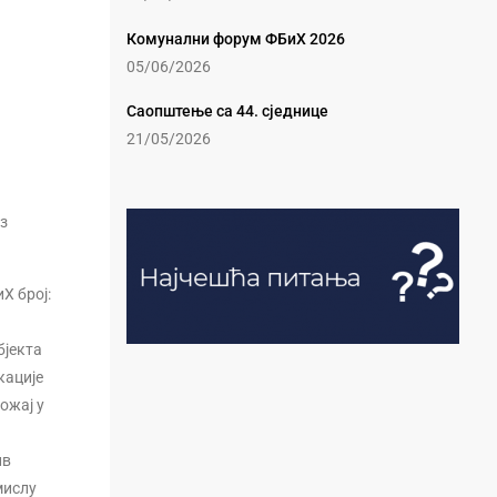
Комунални форум ФБиХ 2026
05/06/2026
Саопштење са 44. сједнице
21/05/2026
из
Х број:
бјекта
кације
ожај у
ив
мислу