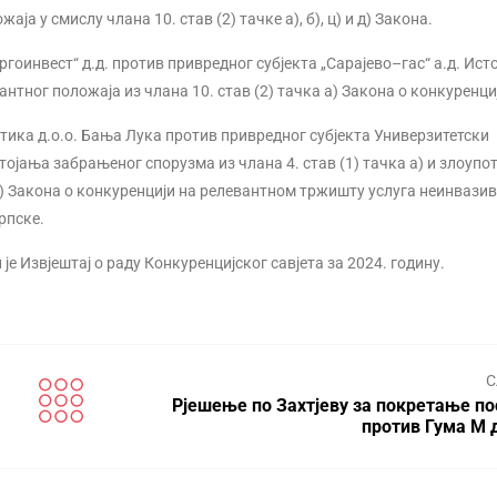
ја у смислу члана 10. став (2) тачке а), б), ц) и д) Закона.
ргоинвест“ д.д. против привредног субјекта „Сарајево–гас“ а.д. Ист
тног положаја из члана 10. став (2) тачка а) Закона о конкуренци
етика д.о.о. Бања Лука против привредног субјекта Универзитетски
ојања забрањеног спорузма из члана 4. став (1) тачка а) и злоупо
 а) Закона о конкуренцији на релевантном тржишту услуга неинвази
рпске.
је Извјештај о раду Конкуренцијског савјета за 2024. годину.
С
Рјешење по Захтјеву за покретање по
против Гума М д