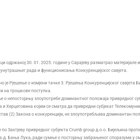
ици одржаној 30. 01. 2025. године у Сарајеву разматрао материјале 
и унутрашњег рада и функционисања Конкуренцијског савјета.
о је Рјешење о измјени тачке 3. Рјешења Конкуренцијског савјета Би
оси на трошкове поступка.
шење о непостојању злоупотребе доминантног положаја привредног су
а и Херцеговина којим се сматра да привредни субјекат Телекомуни
 став (2) Закона о конкуренцији, не злоупотребљава доминантан пол
 по Захтјеву привредног субјекта Crumb group д.о.о. Бијељина прот
а.д. Бања Лука, ради сумње о постојању забрањеног споразума у с