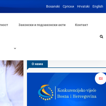
Bosanski
Српски
Hrvatski
English
тност
Законски и подзаконски акти
Контакт
О нама