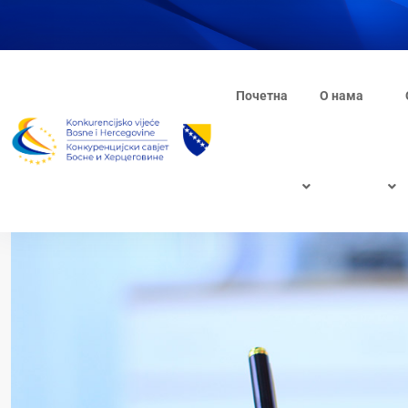
Почетна
О нама