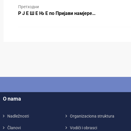
Претходни
Р Ј Е Ш Е Њ Е по Пријави намјере…
O nama
Nadležnosti
Organizaciona struktura
Članovi
Vodiči i obrasci