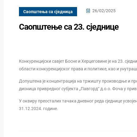
26/02/2025
Саопштења са сједница
Саопштење са 23. сједнице
Конкуренцијски савјет Босне и Херцеговине је на 23. сјед
области конкуренцијског права и политике, као и унутра
Допуштена је концентрација на тржишту производње и прод
дионица привредног субјекта „Павгорд“ д.о.о. Фоча у прив
У оквиру преосталих тачака дневног реда сједнице усвоје
31.12.2024. године.