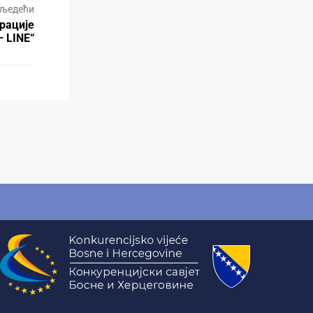
љедећи
рације
– LINE“