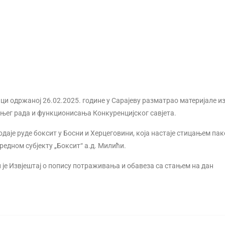
ници одржаној 26.02.2025. године у Сарајеву разматрао материјале и
шњег рада и функционисања Конкуренцијског савјета.
аје руде боксит у Босни и Херцеговини, која настаје стицањем пак
редном субјекту „Боксит“ а.д. Милићи.
н је Извјештај о попису потраживања и обавеза са стањем на дан