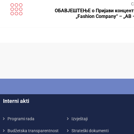
С
ОБАВЈЕШТЕЊЕ о Пријави концент
„Fashion Company“ – „AB 
Interni akti
Programi rada
Izvještaji
Budžetska transparentnost
Strateški dokumenti