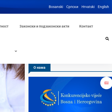
Bosanski
Српски
Hrvatski
English
тност
Законски и подзаконски акти
Контакт
О нама