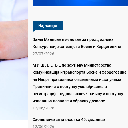
Најновије
Вања Малиџан именован за предсједника
Конкуренцијског савјета Босне и Херцеговине
27/07/2026
М И Ш Љ Е Њ Е по захтјеву Министарства
комуникација и транспорта Босне и Херцеговине
на Нацрт правилника о измјенама и допунама
Правилника о поступку усклађивања и
регистрације редова вожње, начину и поступку
издавања дозволе и обрасцу дозволе
12/06/2026
Саопштење за јавност са 45. сједнице
12/06/2026