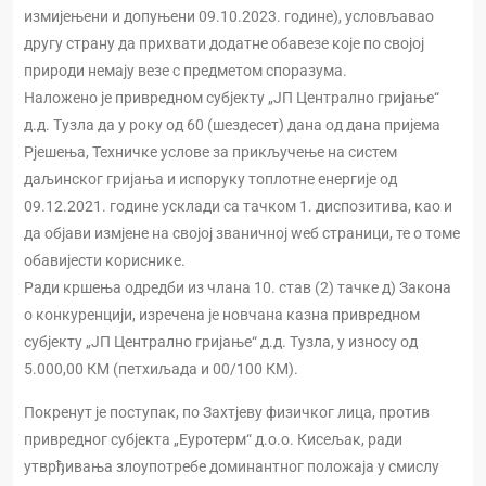
измијењени и допуњени 09.10.2023. године), условљавао
другу страну да прихвати додатне обавезе које по својој
природи немају везе с предметом споразума.
Наложено је привредном субјекту „ЈП Централно гријање“
д.д. Тузла да у року од 60 (шездесет) дана од дана пријема
Рјешења, Техничке услове за прикључење на систем
даљинског гријања и испоруку топлотне енергије од
09.12.2021. године усклади са тачком 1. диспозитива, као и
да објави измјене на својој званичној wеб страници, те о томе
обавијести кориснике.
Ради кршења одредби из члана 10. став (2) тачке д) Закона
о конкуренцији, изречена је новчана казна привредном
субјекту „ЈП Централно гријање“ д.д. Тузла, у износу од
5.000,00 КМ (петхиљада и 00/100 КМ).
Покренут је поступак, по Захтјеву физичког лица, против
привредног субјекта „Еуротерм“ д.о.о. Кисељак, ради
утврђивања злоупотребе доминантног положаја у смислу