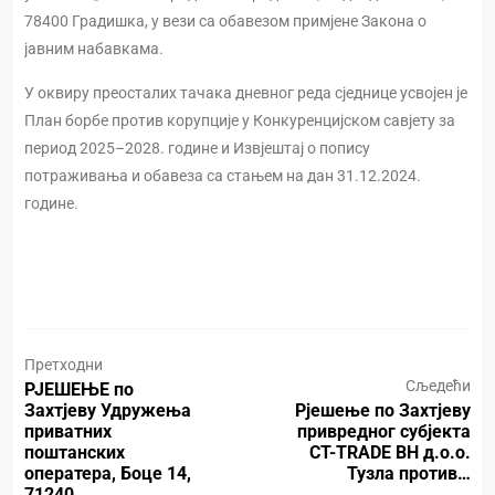
78400 Градишка, у вези са обавезом примјене Закона о
јавним набавкама.
У оквиру преосталих тачака дневног реда сједнице усвојен је
План борбе против корупције у Конкуренцијском савјету за
период 2025–2028. године и Извјештај о попису
потраживања и обавеза са стањем на дан 31.12.2024.
године.
Претходни
Сљедећи
РЈЕШЕЊЕ по
Захтјеву Удружења
Рјешење по Захтјеву
приватних
привредног субјекта
поштанских
CT-TRADE BH д.о.о.
оператера, Боце 14,
Тузла против…
71240…