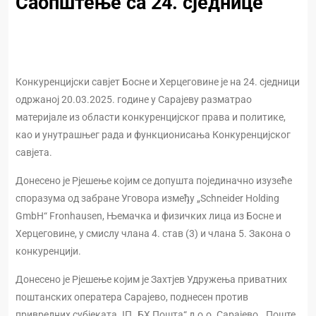
Саопштење са 24. сједнице
Конкуренцијски савјет Босне и Херцеговине је на 24. сједници
одржаној 20.03.2025. године у Сарајеву разматрао
материјале из области конкуренцијског права и политике,
као и унутрашњег рада и функционисања Конкуренцијског
савјета.
Донесено је Рјешење којим се допушта појединачно изузеће
споразума од забране Уговора између „Schneider Holding
GmbH“ Fronhausen, Њемачка и физичких лица из Босне и
Херцеговине, у смислу члана 4. став (3) и члана 5. Закона о
конкуренцији.
Донесено је Рјешење којим је Захтјев Удружења приватних
поштанских оператера Сарајево, поднесен против
привредних субјеката ЈП „БХ Пошта“ д.о.о. Сарајево, „Поште