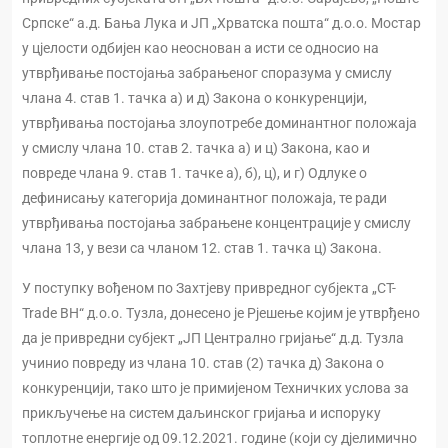
Српске“ а.д. Бања Лука и ЈП „Хрватска пошта“ д.о.о. Мостар
у цјелости одбијен као неоснован а исти се односио на
утврђивање постојања забрањеног споразума у смислу
члана 4. став 1. тачка а) и д) Закона о конкуренцији,
утврђивања постојања злоупотребе доминантног положаја
у смислу члана 10. став 2. тачка а) и ц) Закона, као и
повреде члана 9. став 1. тачке а), б), ц), и г) Одлуке о
дефинисању категорија доминантног положаја, те ради
утврђивања постојања забрањене концентрације у смислу
члана 13, у вези са чланом 12. став 1. тачка ц) Закона.
У поступку вођеном по Захтјеву привредног субјекта „CT-
Trade BH“ д.о.о. Тузла, донесено је Рјешење којим је утврђено
да је привредни субјект „ЈП Централно гријање“ д.д. Тузла
учинио повреду из члана 10. став (2) тачка д) Закона о
конкуренцији, тако што је примијеном Техничких услова за
прикључење на систем даљинског гријања и испоруку
топлотне енергије од 09.12.2021. године (који су дјелимично