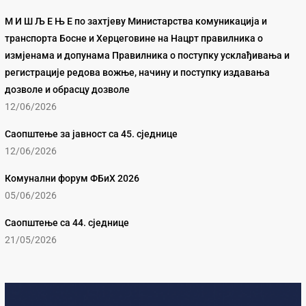
М И Ш Љ Е Њ Е по захтјеву Министарства комуникација и
транспорта Босне и Херцеговине на Нацрт правилника о
измјенама и допунама Правилника о поступку усклађивања и
регистрације редова вожње, начину и поступку издавања
дозволе и обрасцу дозволе
12/06/2026
Саопштење за јавност са 45. сједнице
12/06/2026
Комунални форум ФБиХ 2026
05/06/2026
Саопштење са 44. сједнице
21/05/2026