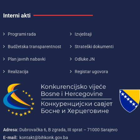
Interni akti
Programi rada
Izvještaji
Budžetska transparentnost
Strateški dokumenti
Plan javnih nabavki
Odluke JN
Realizacija
Registar ugovora
Adresa:
Dubrovačka 6, B zgrada, III sprat – 71000‌ Sarajevo
E-mail:
kontakt@bihkonk.gov.ba