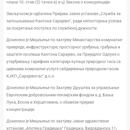
члана 10. став (2) тачка а) и ц) Закона о конкуренцији.
Закључком је одбачена Пријава Јавне установе „Служба за
запошљавање Кантона Сарајево“, ради непостојања услова
за покретање поступка по службеној дужности.
Донесено је Мишљење по захтјеву Министарства комуналне
привреде, инфраструктуре, просторног уређења, грађења и
заштите околиша Кантона Сарајево, на Приједлог Одлуке о
утврђивању тарифних категорија купаца природног гаса са
цијенама комуналне услуге сабдијевања природном гасом
КЈКП „Сарајевогас“ д.о.о.
Донесено је Мишљење по Захтјеву Друштва за управљање
Европским добровољним пензијским фондом а.д. Бања
Лука, Босна и Херцеговина, о обавези пријаве
концентрације.
Донесено је Мишљење по захтјеву Јавне здравствене
установе „Апотека Градишка“ Градишка, Видовданска 11,