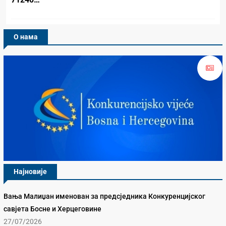
О нама
Најновије
Вања Малиџан именован за предсједника Конкуренцијског
савјета Босне и Херцеговине
27/07/2026