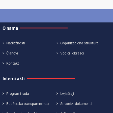
O nama
Nadležnosti
Organizaciona struktura
Članovi
Vodiči i obrasci
Kontakt
Interni akti
Programi rada
Izvještaji
Budžetska transparentnost
Strateški dokumenti