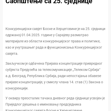
Саопштење са 25. сједнице
Конкуренцијски савјет Босне и Херцеговине је на 25. сједници
одржаној 01.04.2025. године у Сарајеву разматрао
материјале из области конкуренцијског права и политике,
као и унутрашњег рада и функционисања Конкуренцијског
савјета.
Закључком је одбачена Пријава концентрације привредног
субјекта Предузећа за телекомуникације „Телеком Србија“
а.д. Београд, Република Србија, ради непостајања обавезе
пријаве концентрације, у смислу члана 14. став (1) Закона о
конкуренцији.
У оквиру преосталих тачака дневног реда сједнице усвојен је
Приједлог рјешења о именовању предсједника
Конкуренцијског савјета Босне и Херецеговине.