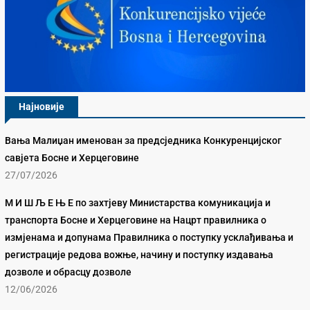
Најновије
Вања Малиџан именован за предсједника Конкуренцијског
савјета Босне и Херцеговине
27/07/2026
М И Ш Љ Е Њ Е по захтјеву Министарства комуникација и
транспорта Босне и Херцеговине на Нацрт правилника о
измјенама и допунама Правилника о поступку усклађивања и
регистрације редова вожње, начину и поступку издавања
дозволе и обрасцу дозволе
12/06/2026