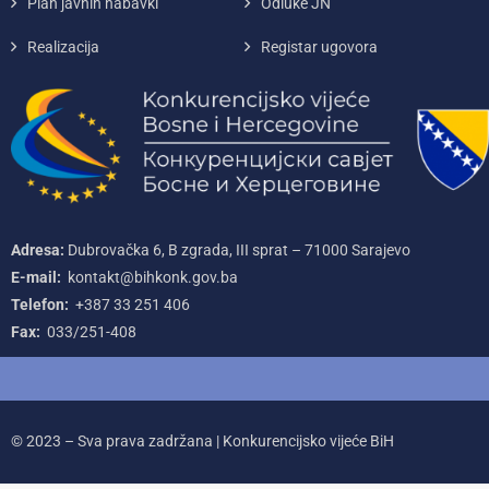
Plan javnih nabavki
Odluke JN
Realizacija
Registar ugovora
Adresa:
Dubrovačka 6, B zgrada, III sprat – 71000‌ Sarajevo
E-mail:
kontakt@bihkonk.gov.ba
Telefon:
+387‌ 33‌ 251‌ 406
Fax:
033/251-408
© 2023 – Sva prava zadržana | Konkurencijsko vijeće BiH