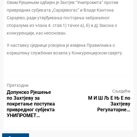
Овим Рјешењем одбијен је Захтјев “Унипромета“ против
привредних субјеката „Сарајевогас” и Владе Кантона
Сарајево, ради утврђивања постојања забрањеног
споразума из члана 4. став 1) тачке а), б) и д) Закона о
конкуренцији, као неоснован.
У наставку сједнице усвојена је измјена Правилника о
кориштењу службених возила у Конкуренцијском савјету.
Претходни
Сљедећи
Допунско Рјешење
по Захтјеву за
М И Ш Љ Е Њ Е по
покретање поступка
Захтјеву
привредног субјекта
Регулаторне…
УНИПРОМЕТ…