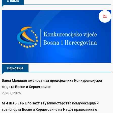
О нама
Најновије
Вања Малиџан именован за предсједника Конкуренцијског
савјета Босне и Херцеговине
27/07/2026
М И Ш Љ Е Њ Е по захтјеву Министарства комуникација и
транспорта Босне и Херцеговине на Нацрт правилника о