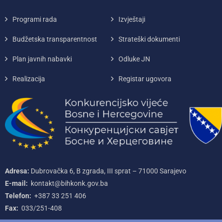
Programi rada
Izvještaji
Budžetska transparentnost
Strateški dokumenti
Plan javnih nabavki
Odluke JN
Realizacija
Registar ugovora
Adresa:
Dubrovačka 6, B zgrada, III sprat – 71000‌ Sarajevo
E-mail:
kontakt@bihkonk.gov.ba
Telefon:
+387‌ 33‌ 251‌ 406
Fax:
033/251-408