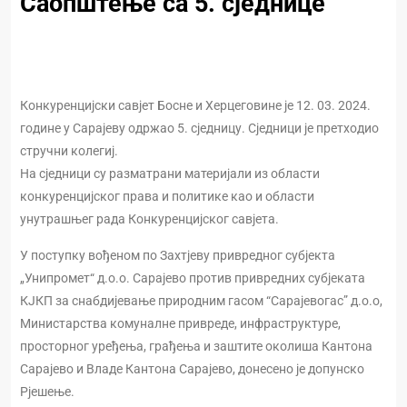
Саопштење са 5. сједнице
Конкуренцијски савјет Босне и Херцеговине је 12. 03. 2024.
године у Сарајеву одржао 5. сједницу. Сједници је претходио
стручни колегиј.
На сједници су разматрани материјали из области
конкуренцијског права и политике као и области
унутрашњег рада Конкуренцијског савјета.
У поступку вођеном по Захтјеву привредног субјекта
„Унипромет“ д.о.о. Сарајево против привредних субјеката
КЈКП за снабдијевање природним гасом “Сарајевогас” д.о.о,
Министарства комуналне привреде, инфраструктуре,
просторног уређења, грађења и заштите околиша Кантона
Сарајево и Владе Кантона Сарајево, донесено је допунско
Рјешење.