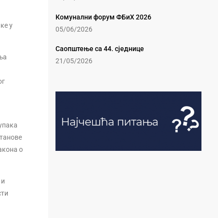
Комунални форум ФБиХ 2026
ке у
05/06/2026
.
Саопштење са 44. сједнице
ња
21/05/2026
ог
тупака
станове
акона о
 и
сти