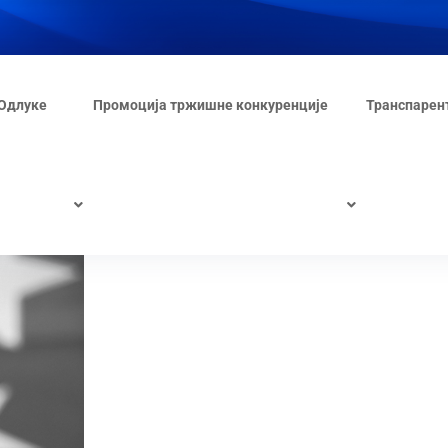
Одлуке
Промоција тржишне конкуренције
Транспарен