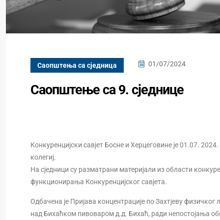
01/07/2024
Саопштења са сједница
Саопштење са 9. сједнице
Конкуренцијски савјет Босне и Херцеговине је 01.07. 2024.
колегиј.
На сједници су разматрани материјали из области конкур
функционирања Конкуренцијског савјета.
Одбачена је Пријава концентрације по Захтјеву физичког 
над Бихаћком пивоваром д.д. Бихаћ, ради непостојања обв