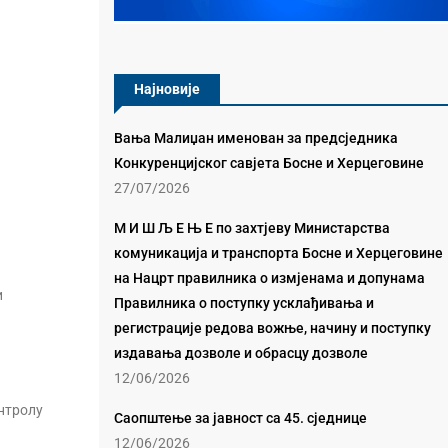
Најновије
Вања Малиџан именован за предсједника
Конкуренцијског савјета Босне и Херцеговине
27/07/2026
М И Ш Љ Е Њ Е по захтјеву Министарства
комуникација и транспорта Босне и Херцеговине
на Нацрт правилника о измјенама и допунама
и
Правилника о поступку усклађивања и
регистрације редова вожње, начину и поступку
издавања дозволе и обрасцу дозволе
12/06/2026
онтролу
Саопштење за јавност са 45. сједнице
12/06/2026