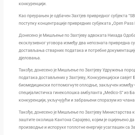
конкуренцији.
Као преурањен је одбачен Захтјев привредног субјекта “S
поступку концентрације привредних субјеката „Open Pass 
Донесено је Мишљење по Захтјеву адвоката Нихада Одоба
ексклузивног уговора између два непозната привредна су
достављања стварних података и потребне документације
дјеловања.
Такође, донесено је Мишљење по Захтјеву Удружења поро
података достављених у Захтјеву, Конкуренцијски савјет
биомедицински потпомогнуте оплодње, закључен између 
специјалистичка гинеколошка амбуланта „Medico-S“ из Б
конкуренцији, укључујући и забрањени споразум из члана 4
Такође, донесено је Мишљење по Захтјеву Министарства 
заштите околиша Кантона Сарајево, којим је оцијењено д
производње и испоруке топлотне енергије усаглашен са З