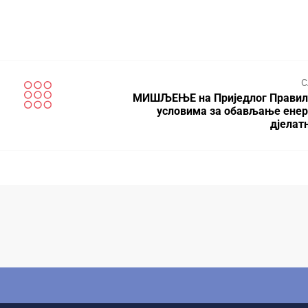
С
МИШЉЕЊЕ на Приједлог Правил
условима за обављање енер
дјелат