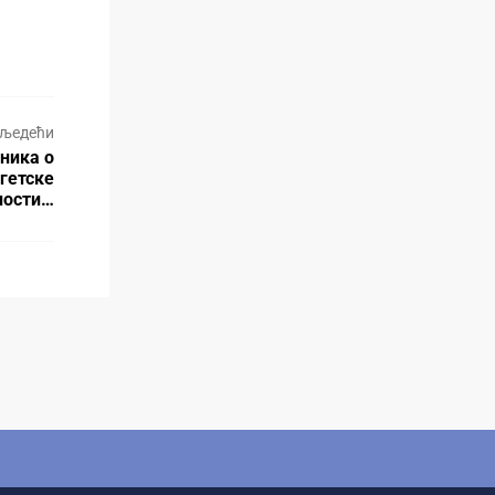
љедећи
ника о
гетске
ности…