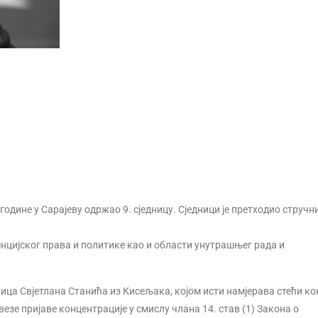
 године у Сарајеву одржао 9. сједницу. Сједници је претходио стручн
енцијског права и политике као и области унутрашњег рада и
лица Свјетлана Станића из Кисељака, којом исти намјерава стећи к
езе пријаве концентрације у смислу члана 14. став (1) Закона о