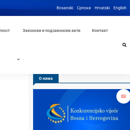
Bosanski
Српски
Hrvatski
English
тност
Законски и подзаконски акти
Контакт
О нама