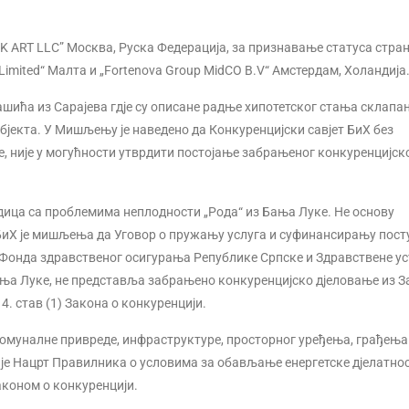
BK ART LLC” Москва, Руска Федерација, за признавање статуса стран
Limited“ Малта и „Fortenova Group MidCO B.V“ Амстердам, Холандија
шића из Сарајева гдје су описане радње хипотетског стања склапа
бјекта. У Мишљењу је наведено да Конкуренцијски савјет БиХ без
, није у могућности утврдити постојање забрањеног конкуренцијск
дица са проблемима неплодности „Рода“ из Бања Луке. Не основу
 БиХ је мишљења да Уговор о пружању услуга и суфинансирању пос
Фонда здравственог осигурања Републике Српске и Здравствене у
ања Луке, не представља забрањено конкуренцијско дјеловање из З
. став (1) Закона о конкуренцији.
комуналне привреде, инфраструктуре, просторног уређења, грађења
а је Нацрт Правилника о условима за обављање енергетске дјелатно
аконом о конкуренцији.