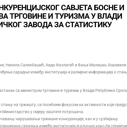
НКУРЕНЦИЈСКОГ САВЈЕТА БОСНЕ И
А ТРГОВИНЕ И ТУРИЗМА У ВЛАДИ
ИЧКОГ ЗАВОДА ЗА СТАТИСТИКУ
ине, Нинела Салихбашић, Аида Фазлагић и Вања Малиџан, боравили 
Јеђења сарадње између институција и размјене информација о стањ
астанак са министром трговине и туризма у Влади Републике Српс
 стању на тржишту, са посебним фокусом на активности које преду
и Министарство у смјеру заштите потрошача.
јечавању нарушавања тржишне конкуренције, као и у сузбијању
тинуирана сарадња између институција је кључна како би спријеч