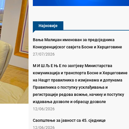
Најновије
Вања Малиџан именован за предсједника
Конкуренцијског савјета Босне и Херцеговине
27/07/2026
М И Ш Љ Е Њ Е по захтјеву Министарства
комуникација и транспорта Босне и Херцеговине
на Нацрт правилника о измјенама и допунама
Правилника о поступку усклађивања и
регистрације редова вожње, начину и поступку
издавања дозволе и обрасцу дозволе
12/06/2026
Саопштење за јавност са 45. сједнице
12/06/2026