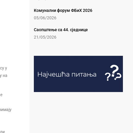
Комунални форум ФБиХ 2026
05/06/2026
Саопштење са 44. сједнице
21/05/2026
су у
у на
ке
зимају
или