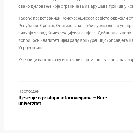
свако дјеловање које ограничава и нарушава тржишну ко
Такође представници Конкуренцијског савјета одржали су
Републике Српске. Овај састанак је био усмјерен на унап
значаја за рад Конкуренцијског савјета. Добивање квал
доприноси квалитетнијем раду Конкуренцијског савјета на
Херцеговине.
Учесници састанка су исказали спремност за наставак с
Претходни
Rješenje o pristupu informacijama – Burč
univerzitet