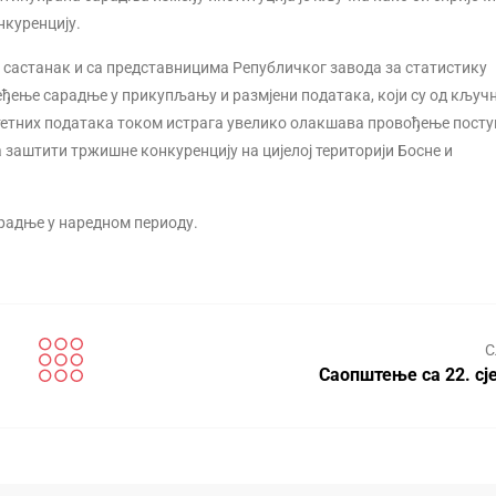
нкуренцију.
 састанак и са представницима Републичког завода за статистику
ређење сарадње у прикупљању и размјени података, који су од кључ
итетних података током истрага увелико олакшава провођење посту
 заштити тржишне конкуренцију на цијелој територији Босне и
арадње у наредном периоду.
С
Саопштење са 22. сј