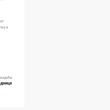
ног
пка и
љедећи
еднице