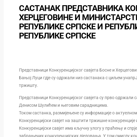
САСТАНАК ПРЕДСТАВНИКА КО
ХЕРЦЕГОВИНЕ И МИНИСТАРСТВ
РЕПУБЛИКЕ СРПСКЕ И РЕПУБЛ
РЕПУБЛИКЕ СРПСКЕ
Представници Конкуренцијског савјета Босне и Херцегов
Бањој Луци гдје су одржали низ састанака с циљем унапр
тржишту.
Представници Конкуренцијског савјета су прво одржали с
Денисом Шулићем и његовим сарадницима.
Током састанка, размијењене су информације о актуелном
Конкуренцијски савјет на заштити тржишне конкуренције 
Конкуренцијски савјет има кључну улогу у праћењу и спр
забрањених конкуренцијских дјеловања. У том смислу кон