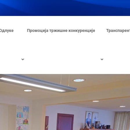
Одлуке
Промоција тржишне конкуренције
Транспарен