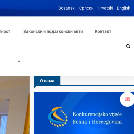
Bosanski
Српски
Hrvatski
English
тност
Законски и подзаконски акти
Контакт
О нама