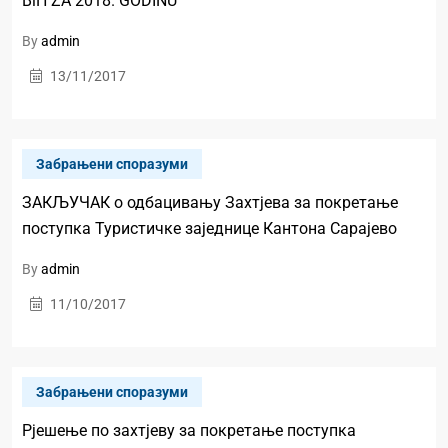
BiH ZA 2018. GODINU
By
admin
13/11/2017
Забрањени споразуми
ЗАКЉУЧАК о одбацивању Захтјева за покретање
поступка Туристичке заједнице Кантона Сарајево
By
admin
11/10/2017
Забрањени споразуми
Рјешење по захтјеву за покретање поступка