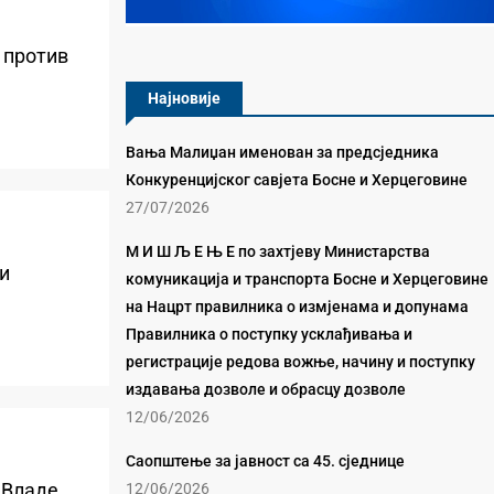
 против
Најновије
Вања Малиџан именован за предсједника
Конкуренцијског савјета Босне и Херцеговине
27/07/2026
М И Ш Љ Е Њ Е по захтјеву Министарства
и
комуникација и транспорта Босне и Херцеговине
на Нацрт правилника о измјенама и допунама
Правилника о поступку усклађивања и
регистрације редова вожње, начину и поступку
издавања дозволе и обрасцу дозволе
12/06/2026
Саопштење за јавност са 45. сједнице
в Владе
12/06/2026