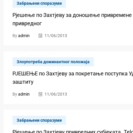
Забрањени споразуми
Рјешење по Захтјеву за доношење привремене м
привредног
By
admin
11/06/2013
Злоупотреба доминантног положаја
РЈЕШЕЊЕ по Захтјеву за покретање поступка У
заштиту
By
admin
11/06/2013
Забрањени споразуми
Рјешење по Захтјеву привредних субјеката „Теlop