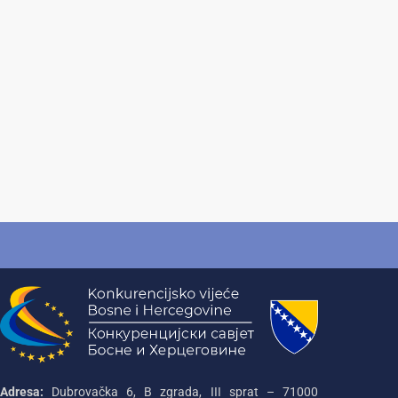
Adresa:
Dubrovačka 6, B zgrada, III sprat – 71000‌