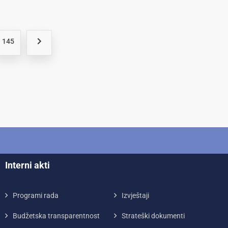
145
Interni akti
Programi rada
Izvještaji
Budžetska transparentnost
Strateški dokumenti