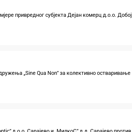
јере привредног субјекта Дејан комерц д.о.о. Добој
дружења „Sine Qua Non“ за колективно остваривање 
tic“ д.о.о. Сарајево и „МилкоС“ д.д. Сарајево проти