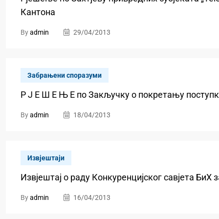
Кантона
By
admin
29/04/2013
Забрањени споразуми
Р Ј Е Ш Е Њ Е по Закључку о покретању поступ
By
admin
18/04/2013
Извјештаји
Извјештај о раду Конкуренцијског савјета БиХ з
By
admin
16/04/2013