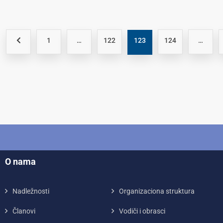
1
…
122
123
124
…
O nama
Nadležnosti
Organizaciona struktura
Članovi
Vodiči i obrasci