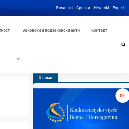
Bosanski
Српски
Hrvatski
English
тност
Законски и подзаконски акти
Контакт
О нама