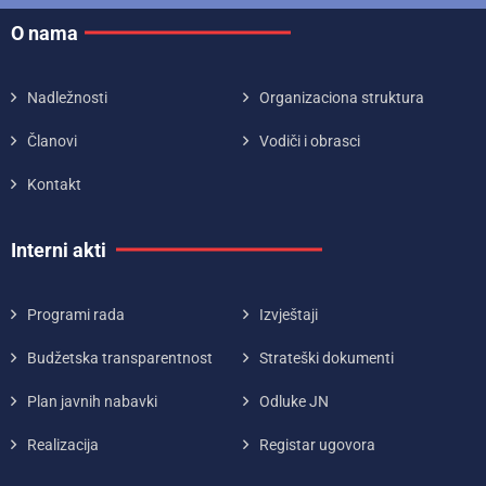
O nama
Nadležnosti
Organizaciona struktura
Članovi
Vodiči i obrasci
Kontakt
Interni akti
Programi rada
Izvještaji
Budžetska transparentnost
Strateški dokumenti
Plan javnih nabavki
Odluke JN
Realizacija
Registar ugovora