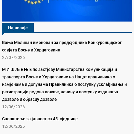
Најновије
Вања Малиџан именован за предсједника Конкуренцијског
савјета Босне и Херцеговине
27/07/2026
М И Ш Љ Е Њ Е по захтјеву Министарства комуникација и
транспорта Босне и Херцеговине на Нацрт правилника о
измјенама и допунама Правилника о поступку усклађивања и
регистрације редова вожње, начину и поступку издавања
дозволе и обрасцу дозволе
12/06/2026
Саопштење за јавност са 45. сједнице
12/06/2026