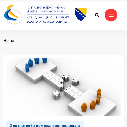
Home
Злоупотреба доминантног положаја