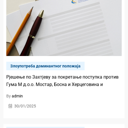
Злоупотреба доминантног положаја
Рјешење по Захтјеву за покретање поступка против
Гума М д.о.о. Мостар, Босна и Херцеговина и
By
admin
30/01/2025