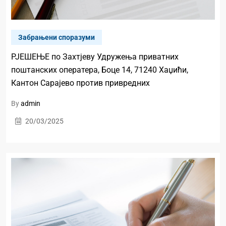
Забрањени споразуми
РЈЕШЕЊЕ по Захтјеву Удружења приватних
поштанских оператера, Боце 14, 71240 Хаџићи,
Кантон Сарајево против привредних
By
admin
20/03/2025