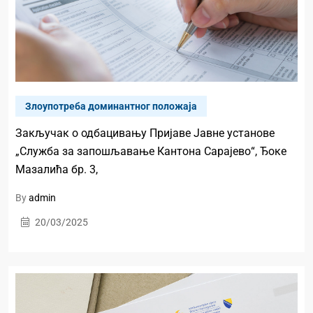
Злоупотреба доминантног положаја
Закључак о одбацивању Пријаве Јавне установе
„Служба за запошљавање Кантона Сарајево“, Ђоке
Мазалића бр. 3,
By
admin
20/03/2025