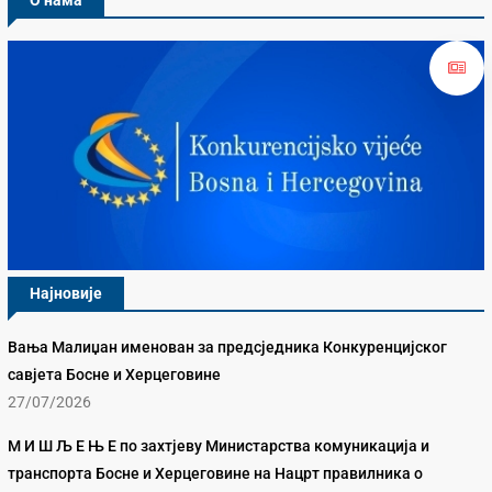
О нама
Најновије
Вања Малиџан именован за предсједника Конкуренцијског
савјета Босне и Херцеговине
27/07/2026
М И Ш Љ Е Њ Е по захтјеву Министарства комуникација и
транспорта Босне и Херцеговине на Нацрт правилника о