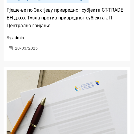
Рјешење по Захтјеву привредног субјекта CT-TRADE
BH д.о.о. Тузла против привредног субјекта ЈП
Централно гријање
By
admin
20/03/2025