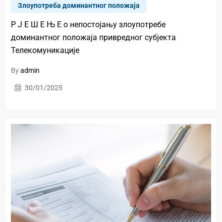
Злоупотреба доминантног положаја
Р Ј Е Ш Е Њ Е о непостојању злоупотребе
доминантног положаја привредног субјекта
Телекомуникације
By
admin
30/01/2025