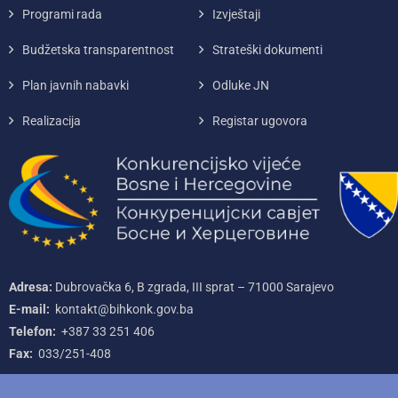
Programi rada
Izvještaji
Budžetska transparentnost
Strateški dokumenti
Plan javnih nabavki
Odluke JN
Realizacija
Registar ugovora
Adresa:
Dubrovačka 6, B zgrada, III sprat – 71000‌ Sarajevo
E-mail:
kontakt@bihkonk.gov.ba
Telefon:
+387‌ 33‌ 251‌ 406
Fax:
033/251-408