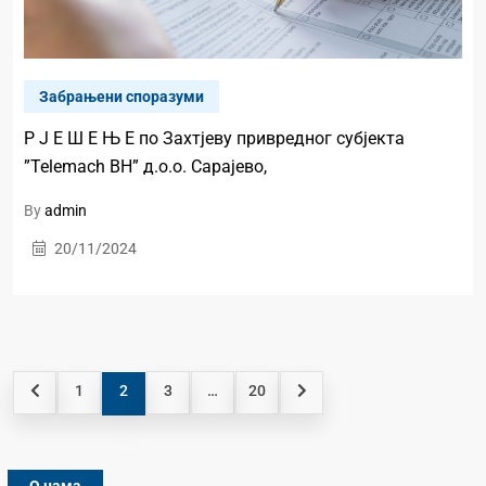
Забрањени споразуми
Р Ј Е Ш Е Њ Е по Захтјеву привредног субјекта
”Telemach BH” д.о.о. Сарајево,
By
admin
20/11/2024
1
2
3
…
20