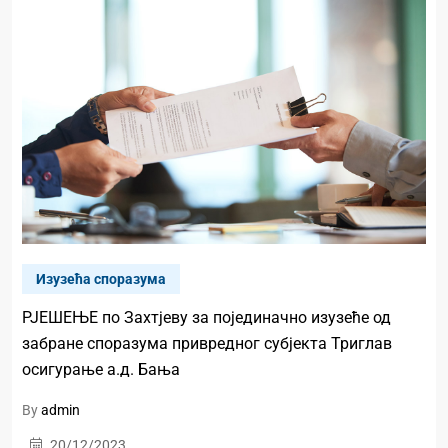
Изузећа споразума
РЈЕШЕЊЕ по Захтјеву за појединачно изузеће од
забране споразума привредног субјекта Триглав
осигурање а.д. Бања
By
admin
20/12/2023