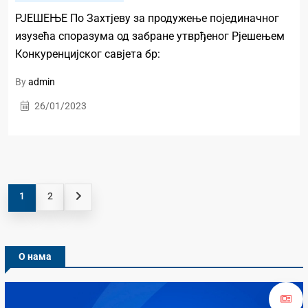
РЈЕШЕЊЕ По Захтјеву за продужење појединачног
изузећа споразума од забране утврђеног Рјешењем
Конкуренцијског савјета бр:
By
admin
26/01/2023
1
2
О нама