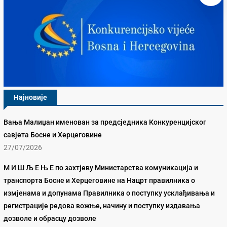
Најновије
Вања Малиџан именован за предсједника Конкуренцијског
савјета Босне и Херцеговине
27/07/2026
М И Ш Љ Е Њ Е по захтјеву Министарства комуникација и
транспорта Босне и Херцеговине на Нацрт правилника о
измјенама и допунама Правилника о поступку усклађивања и
регистрације редова вожње, начину и поступку издавања
дозволе и обрасцу дозволе