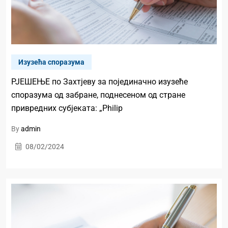
Изузећа споразума
РЈЕШЕЊЕ по Захтјеву за појединачно изузеће
споразума од забране, поднесеном од стране
привредних субјеката: „Philip
By
admin
08/02/2024