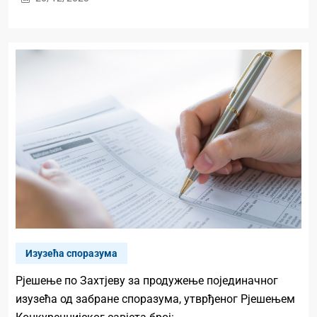
Изузећа споразума
Рјешење по Захтјеву за продужење појединачног
изузећа од забране споразума, утврђеног Рјешењем