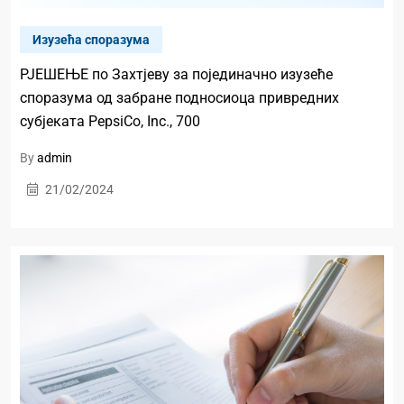
Изузећа споразума
РЈЕШЕЊЕ по Захтјеву за појединачно изузеће
споразума од забране подносиоца привредних
субјеката PepsiCo, Inc., 700
By
admin
21/02/2024