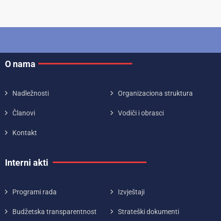
O nama
Nadležnosti
Organizaciona struktura
Članovi
Vodiči i obrasci
Kontakt
Interni akti
Programi rada
Izvještaji
Budžetska transparentnost
Strateški dokumenti