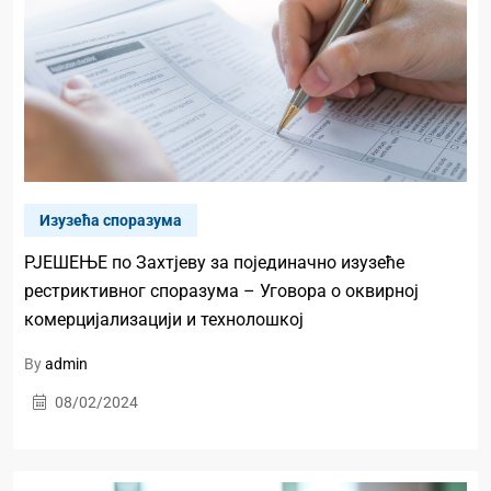
Изузећа споразума
РЈЕШЕЊЕ по Захтјеву за појединачно изузеће
рестриктивног споразума – Уговора о оквирној
комерцијализацији и технолошкој
By
admin
08/02/2024