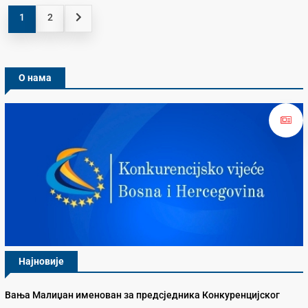
1
2
О нама
Најновије
Вања Малиџан именован за предсједника Конкуренцијског