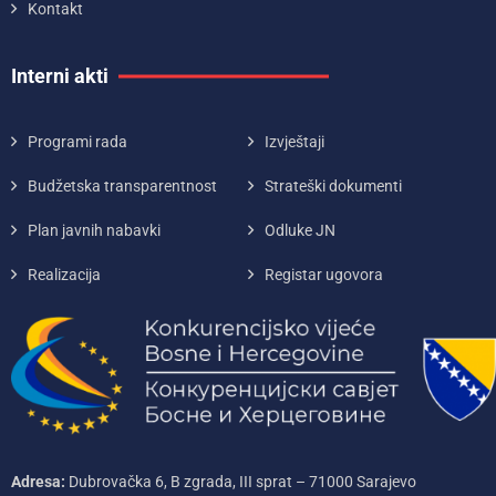
Kontakt
Interni akti
Programi rada
Izvještaji
Budžetska transparentnost
Strateški dokumenti
Plan javnih nabavki
Odluke JN
Realizacija
Registar ugovora
Adresa:
Dubrovačka 6, B zgrada, III sprat – 71000‌ Sarajevo