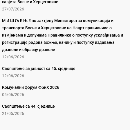
савјета Босне и Херцеговине
27/07/2026
М И Ш Љ Е Њ Е по захтјеву Министарства комуникација и
транспорта Босне и Херцеговине на Нацрт правилника о
измјенама и допунама Правилника о поступку усклађивања и
регистрације редова вожње, начину и поступку издавања
дозволе и обрасцу дозволе
12/06/2026
Саопштење за јавност са 45. сједнице
12/06/2026
Комунални форум ФБиХ 2026
05/06/2026
Саопштење са 44. сједнице
21/05/2026