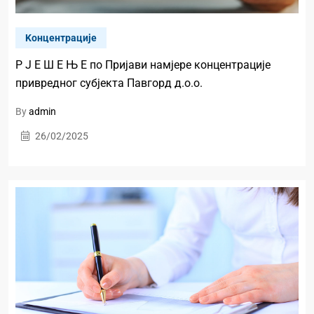
Kонцентрације
Р Ј Е Ш Е Њ Е по Пријави намјере концентрације
привредног субјекта Павгорд д.о.о.
By
admin
26/02/2025