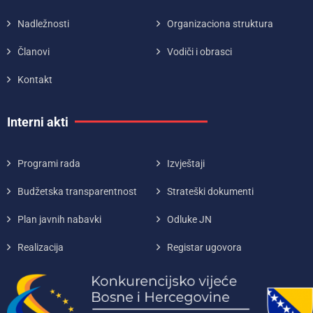
Nadležnosti
Organizaciona struktura
Članovi
Vodiči i obrasci
Kontakt
Interni akti
Programi rada
Izvještaji
Budžetska transparentnost
Strateški dokumenti
Plan javnih nabavki
Odluke JN
Realizacija
Registar ugovora