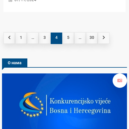
1
…
3
4
5
…
30
О нама