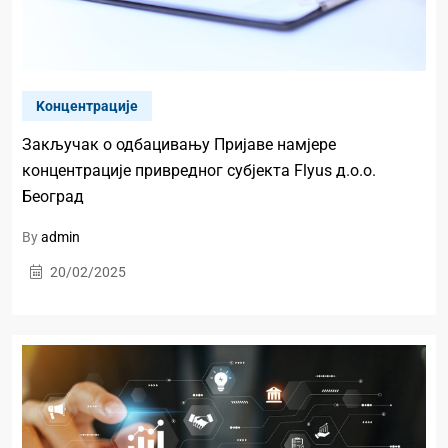
Kонцентрације
Закључак о одбацивању Пријаве намјере
концентрације привредног субјекта Flyus д.о.о.
Београд
By
admin
20/02/2025