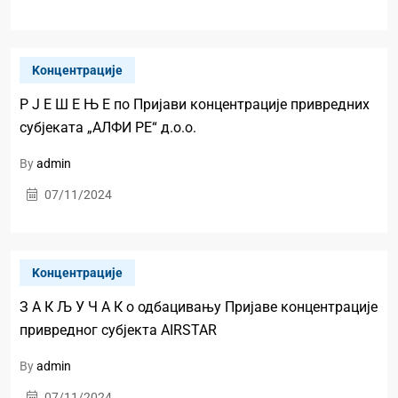
Kонцентрације
Р Ј Е Ш Е Њ Е по Пријави концентрације привредних
субјеката „АЛФИ РЕ“ д.о.о.
By
admin
07/11/2024
Kонцентрације
З А К Љ У Ч А К о одбацивању Пријаве концентрације
привредног субјекта AIRSTAR
By
admin
07/11/2024