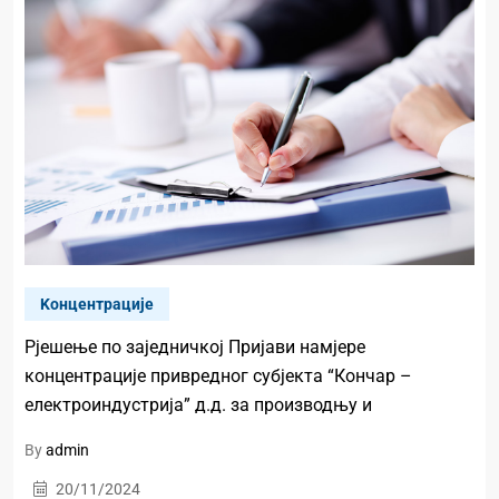
Kонцентрације
Рјешење по заједничкој Пријави намјере
концентрације привредног субјекта “Кончар –
електроиндустрија” д.д. за производњу и
By
admin
20/11/2024