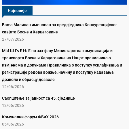
Најновије
Вања Малиџан именован за предсједника Конкуренцијског
савјета Босне и Херцеговине
27/07/2026
М И Ш Љ Е Њ Е по захтјеву Министарства комуникација и
транспорта Босне и Херцеговине на Нацрт правилника о
измјенама и допунама Правилника о поступку усклађивања и
регистрације редова вожње, начину и поступку издавања
дозволе и обрасцу дозволе
12/06/2026
Саопштење за јавност са 45. сједнице
12/06/2026
Комунални форум ФБиХ 2026
05/06/2026