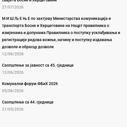
савјета Босне и Херцеговине
27/07/2026
М И Ш Љ Е Њ Е по захтјеву Министарства комуникација и
транспорта Босне и Херцеговине на Нацрт правилника о
измјенама и допунама Правилника о поступку усклађивања и
регистрације редова вожње, начину и поступку издавања
дозволе и обрасцу дозволе
12/06/2026
Саопштење за јавност са 45. сједнице
12/06/2026
Комунални форум ФБиХ 2026
05/06/2026
Саопштење са 44. сједнице
21/05/2026