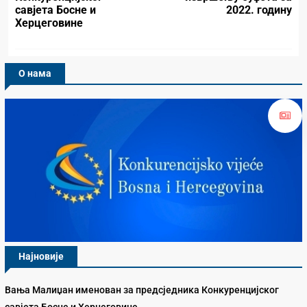
савјета Босне и
2022. годину
Херцеговине
О нама
Најновије
Вања Малиџан именован за предсједника Конкуренцијског