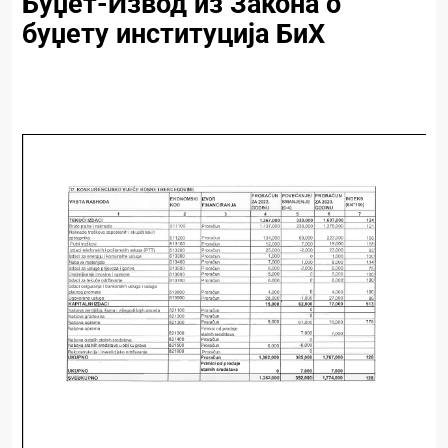
Буџет-Извод из Закона о
буџету институција БиХ