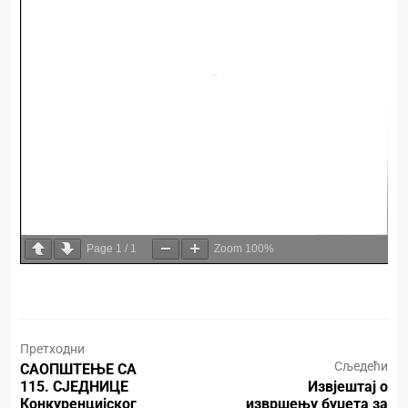
Page
1
/
1
Zoom
100%
Претходни
Сљедећи
САОПШТЕЊЕ СА
115. СЈЕДНИЦЕ
Извјештај о
Конкуренцијског
извршењу буџета за