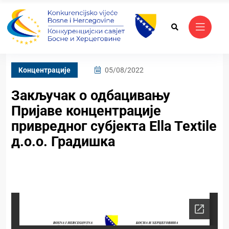
Kонцентрације
05/08/2022
Закључак о одбацивању
Пријаве концентрације
привредног субјекта Ella Textile
д.о.о. Градишка