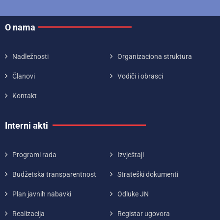
O nama
Nadležnosti
Organizaciona struktura
Članovi
Vodiči i obrasci
Kontakt
Interni akti
Programi rada
Izvještaji
Budžetska transparentnost
Strateški dokumenti
Plan javnih nabavki
Odluke JN
Realizacija
Registar ugovora