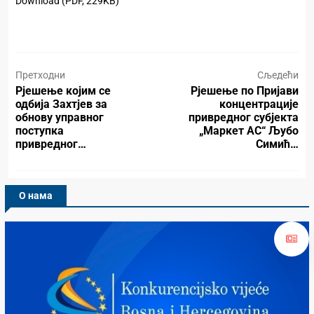
Download (PDF, 229KB)
Претходни
Сљедећи
Рјешење којим се
Рјешење по Пријави
одбија Захтјев за
концентрације
обнову управног
привредног субјекта
поступка
„Маркет АС“ Љубо
привредног…
Симић…
О нама