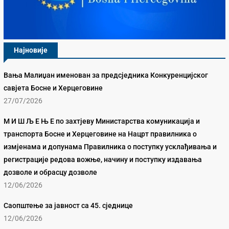
Најновије
Вања Малиџан именован за предсједника Конкуренцијског
савјета Босне и Херцеговине
27/07/2026
М И Ш Љ Е Њ Е по захтјеву Министарства комуникација и
транспорта Босне и Херцеговине на Нацрт правилника о
измјенама и допунама Правилника о поступку усклађивања и
регистрације редова вожње, начину и поступку издавања
дозволе и обрасцу дозволе
12/06/2026
Саопштење за јавност са 45. сједнице
12/06/2026