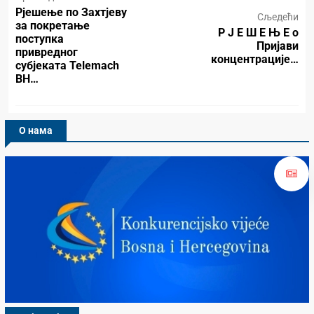
Рјешење по Захтјеву
Сљедећи
за покретање
Р Ј Е Ш Е Њ Е о
поступка
Пријави
привредног
концентрације…
субјеката Telemach
BH…
О нама