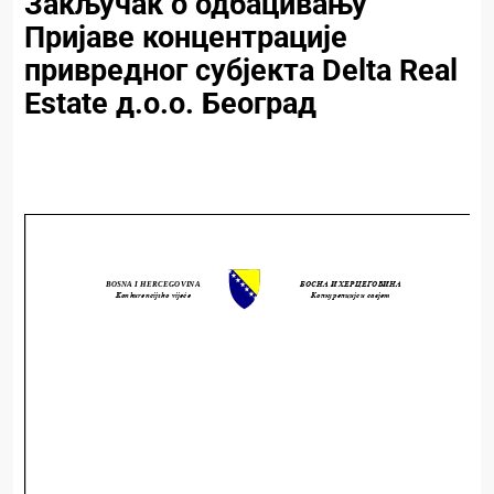
Закључак о одбацивању
Пријаве концентрације
привредног субјекта Delta Real
Estate д.о.о. Београд