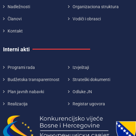
Nadležnosti
Organizaciona struktura
Članovi
Vodiči i obrasci
Kontakt
Interni akti
Programi rada
Izvještaji
Budžetska transparentnost
Strateški dokumenti
Plan javnih nabavki
Odluke JN
Realizacija
Registar ugovora