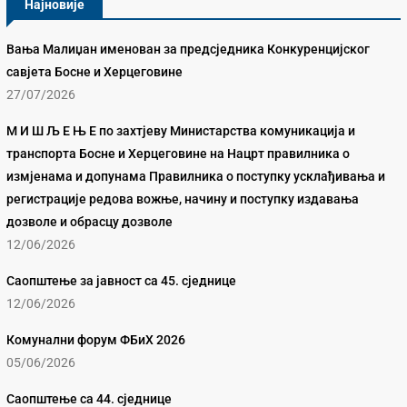
Најновије
Вања Малиџан именован за предсједника Конкуренцијског
савјета Босне и Херцеговине
27/07/2026
М И Ш Љ Е Њ Е по захтјеву Министарства комуникација и
транспорта Босне и Херцеговине на Нацрт правилника о
измјенама и допунама Правилника о поступку усклађивања и
регистрације редова вожње, начину и поступку издавања
дозволе и обрасцу дозволе
12/06/2026
Саопштење за јавност са 45. сједнице
12/06/2026
Комунални форум ФБиХ 2026
05/06/2026
Саопштење са 44. сједнице