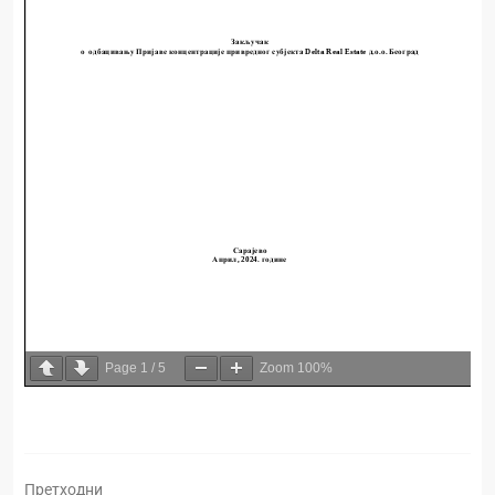
Page
1
/
5
Zoom
100%
Претходни