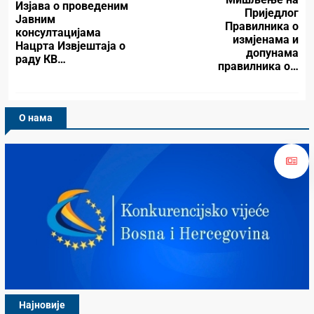
Изјава о проведеним
Приједлог
Јавним
Правилника о
консултацијама
измјенама и
Нацрта Извјештаја о
допунама
раду КВ…
правилника о…
О нама
Најновије