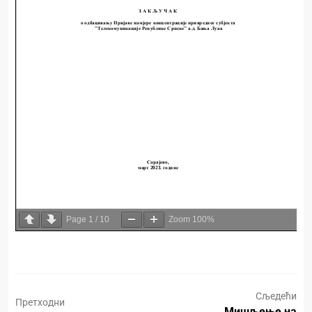
Page
1
/
10
Zoom
100%
Сљедећи
Претходни
Мишљење на