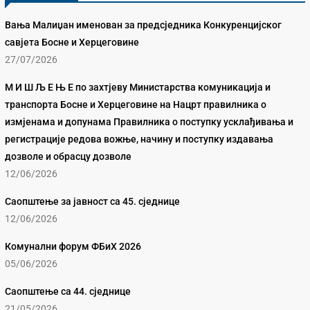
Вања Малиџан именован за предсједника Конкуренцијског
савјета Босне и Херцеговине
27/07/2026
М И Ш Љ Е Њ Е по захтјеву Министарства комуникација и
транспорта Босне и Херцеговине на Нацрт правилника о
измјенама и допунама Правилника о поступку усклађивања и
регистрације редова вожње, начину и поступку издавања
дозволе и обрасцу дозволе
12/06/2026
Саопштење за јавност са 45. сједнице
12/06/2026
Комунални форум ФБиХ 2026
05/06/2026
Саопштење са 44. сједнице
21/05/2026