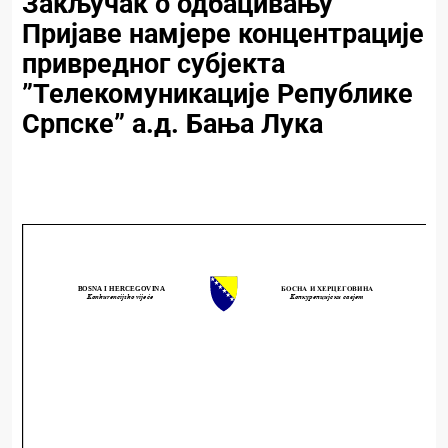
Закључак о одбацивању
Пријаве намјере концентрације
привредног субјекта
”Телекомуникације Републике
Српске” а.д. Бања Лука