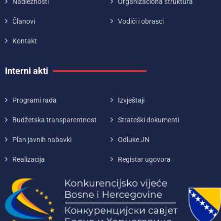
Nadležnosti
Organizaciona struktura
Članovi
Vodiči i obrasci
Kontakt
Interni akti
Programi rada
Izvještaji
Budžetska transparentnost
Strateški dokumenti
Plan javnih nabavki
Odluke JN
Realizacija
Registar ugovora