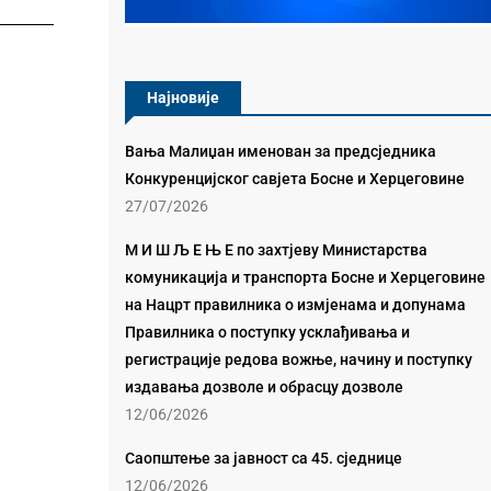
Најновије
Вања Малиџан именован за предсједника
Конкуренцијског савјета Босне и Херцеговине
27/07/2026
М И Ш Љ Е Њ Е по захтјеву Министарства
комуникација и транспорта Босне и Херцеговине
на Нацрт правилника о измјенама и допунама
Правилника о поступку усклађивања и
регистрације редова вожње, начину и поступку
издавања дозволе и обрасцу дозволе
12/06/2026
Саопштење за јавност са 45. сједнице
12/06/2026