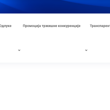
Одлуке
Промоција тржишне конкуренције
Транспарен