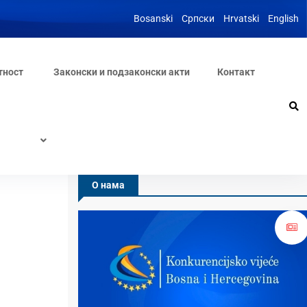
Bosanski
Српски
Hrvatski
English
тност
Законски и подзаконски акти
Контакт
О нама