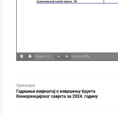
Page
1
/
1
Zoom
100%
Претходни
Годишњи извјештај о извршењу буџета
Конкуренцијског савјета за 2024. годину