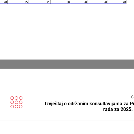
С
Izvještaj o održanim konsultavijama za 
rada za 2025.