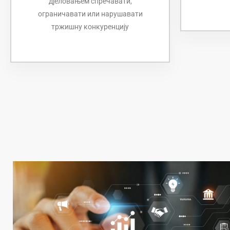
дјеловањем спречавати,
ограничавати или нарушавати
тржишну конкуренцију