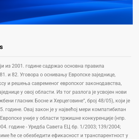
s
ји из 2001. године садржао основна правила
 81. и 82. Уговора о оснивању Европске заједнице,
ксу и решења савременог европског законодавства,
еднице у овој области. Из тог разлога је усвојен нови
бени гласник Босне и Херцеговине“, број 48/05), који је
05. године. Овај закон је у највећој мери компатибилан
Европске уније у области тржишне конкуренције (нпр.
04. године - Уредба Савета ЕЦ бр. 1/2003; 139/2004;
 чиме ће се обезбедити ефикасност и транспарентност у