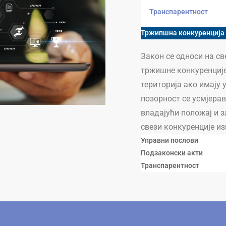
Транспарентност
Тржипшна конкуренција
Закон се односи на с
тржишне конкуренције
територија ако имају 
позорност се усмјера
владајући положај и з
свези конкуренције из
Управни послови
Подзаконски акти
Транспарентност