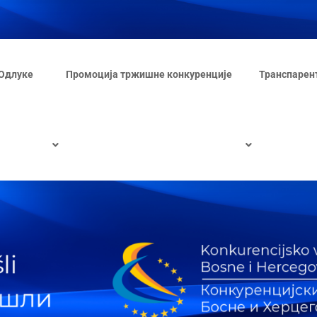
Одлуке
Промоција тржишне конкуренције
Транспарен