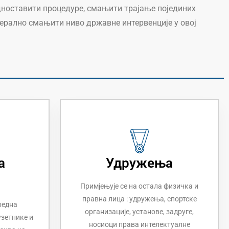
ноставити процедуре, смањити трајање појединих
нерално смањити ниво државне интервенције у овој
а
Удружења
Примјењује се на остала физичка и
правна лица : удружења, спортске
редна
организације, установе, задруге,
узетнике и
носиоци права интелектуалне