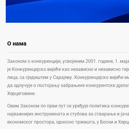
О нама
Законом о конкуренцији, усвојеним 2001. године, 1. ма
је Конкуренцијско вијеће као независно и независно ти
лица, са сједиштем у Сарајеву. Конкуренцијско вијеће
да одлучује о постојању забрањене конкурентске дјела
Херцеговине.
Овим Законом по први пут се уређује политика конкурен
најважнијих инструмената и стубова за стварање и јач
економског простора, односно тржишта, у Босни и Херц