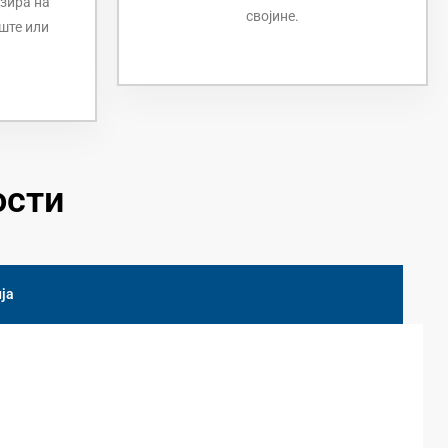
зира на
својине.
ште или
ости
ја