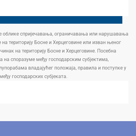
ве облике спријечавања, ограничавања или нарушавања
 на територију Босне и Херцеговине или изван њеног
учинак на територију Босне и Херцеговине. Посебна
ва на споразуме међу господарским субјектима,
лупорабама владајућег положаја, правила и поступке у
међу господарских субјеката.