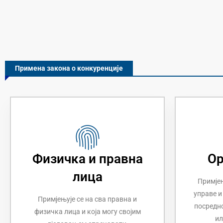
Примена закона о конкуренције
Физичка и правна
Ор
лица
Примјењ
управе и
Примјењује се на сва правна и
посредно
физичка лица и која могу својим
ил