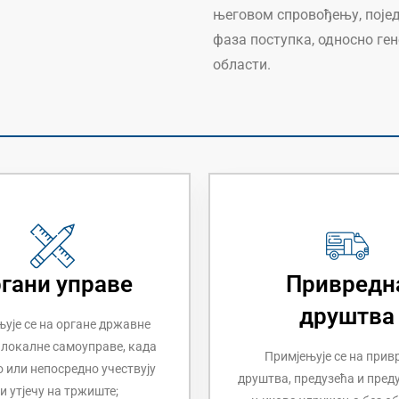
његовом спровођењу, појед
фаза поступка, односно ге
области.
гани управе
Привредн
друштва
ује се на органе државне
 локалне самоуправе, када
Примјењује се на прив
 или непосредно учествују
друштва, предузећа и пред
и утјечу на тржиште;