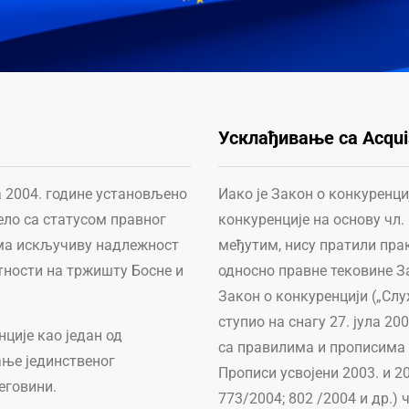
Усклађивање са Acqui
ја 2004. године установљено
Иако је Закон о конкуренци
јело са статусом правног
конкуренције на основу чл.
 има искључиву надлежност
међутим, нису пратили пра
тности на тржишту Босне и
односно правне тековине Зај
Закон о конкуренцији („Служ
ступио на снагу 27. јула 20
ције као један од
са правилима и прописима 
ање јединственог
Прописи усвојени 2003. и 20
еговини.
773/2004; 802 /2004 и др.)