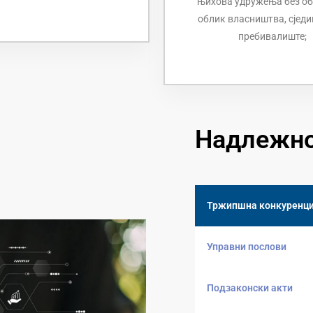
њихова удружења без об
облик власништва, сједи
пребивалиште;
Надлежн
Тржипшна конкуренци
Управни послови
Подзаконски акти