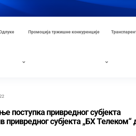
Одлуке
Промоција тржишне конкуренције
Транспарен
22
ње поступка привредног субјекта
ив привредног субјекта „БХ Телеком“ 