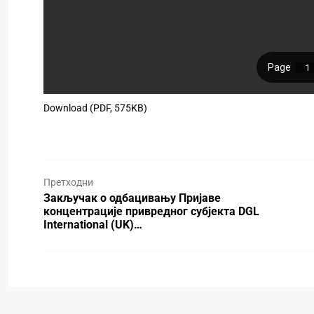
Download (PDF, 575KB)
Претходни
Закључак о одбацивању Пријаве
концентрације привредног субјекта DGL
International (UK)…