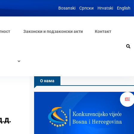
Bosanski
Српски
Hrvatski
English
тност
Законски и подзаконски акти
Контакт
О нама
д.д.