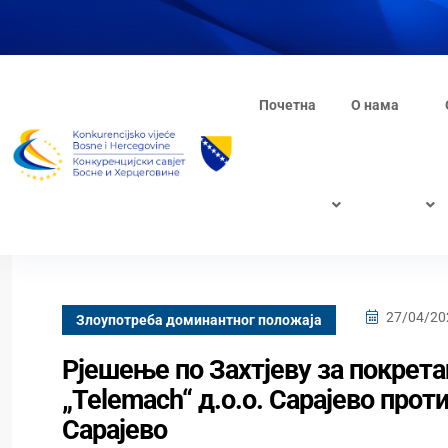
Почетна
О нама
27/04/20
Злоупотреба доминантног положаја
Рјешење по Захтјеву за покрета
„Теlemach“ д.о.о. Сарајево прот
Сарајево