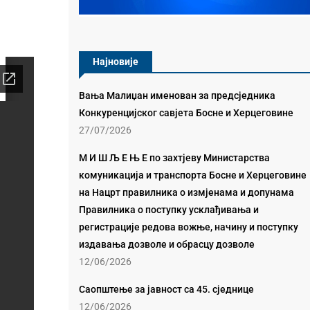
Најновије
Вања Малиџан именован за предсједника
Конкуренцијског савјета Босне и Херцеговине
27/07/2026
М И Ш Љ Е Њ Е по захтјеву Министарства
комуникација и транспорта Босне и Херцеговине
на Нацрт правилника о измјенама и допунама
Правилника о поступку усклађивања и
регистрације редова вожње, начину и поступку
издавања дозволе и обрасцу дозволе
12/06/2026
Саопштење за јавност са 45. сједнице
12/06/2026