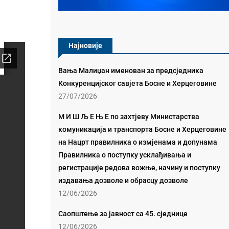
Најновије
Вања Малиџан именован за предсједника
Конкуренцијског савјета Босне и Херцеговине
27/07/2026
М И Ш Љ Е Њ Е по захтјеву Министарства
комуникација и транспорта Босне и Херцеговине
на Нацрт правилника о измјенама и допунама
Правилника о поступку усклађивања и
регистрације редова вожње, начину и поступку
издавања дозволе и обрасцу дозволе
12/06/2026
Саопштење за јавност са 45. сједнице
12/06/2026