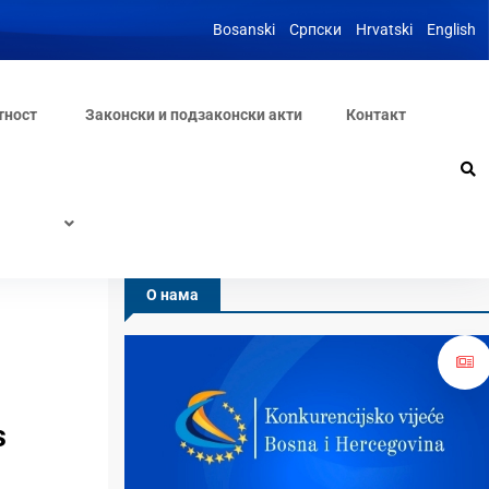
Bosanski
Српски
Hrvatski
English
тност
Законски и подзаконски акти
Контакт
О нама
s