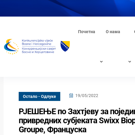
Почетна
О нама
19/05/2022
Oстало - Одлуке
РЈЕШЕЊЕ по Захтјеву за поједи
привредних субјеката Swixx Bio
Groupe, Француска