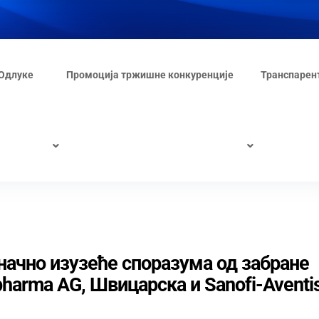
Одлуке
Промоција тржишне конкуренције
Транспарен
начно изузеће споразума од забране
pharma AG, Швицарска и Sanofi-Aventi