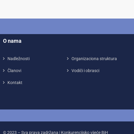
O nama
Nadležnosti
Organizaciona struktura
Članovi
Vodiči i obrasci
Kontakt
© 2023 – Sva prava zadržana | Konkurencijsko vijeće BiH