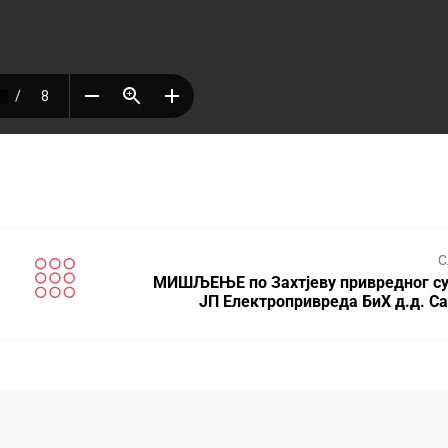
С
МИШЉЕЊЕ по Захтјеву привредног су
ЈП Електропривреда БиХ д.д. Са