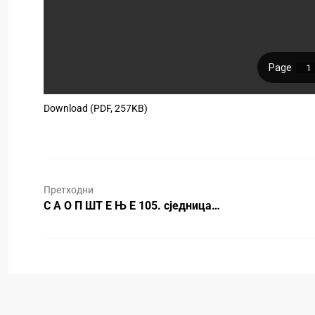
Download (PDF, 257KB)
Претходни
С А О П ШТ Е Њ Е 105. сједница…