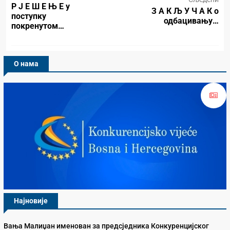
Р Ј Е Ш Е Њ Е у
З А К Љ У Ч А К о
поступку
одбацивању…
покренутом…
О нама
Најновије
Вања Малиџан именован за предсједника Конкуренцијског