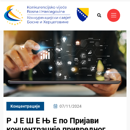
Kонцентрације
07/11/2024
Р Ј Е Ш Е Њ Е по Пријави
концентрације привредног