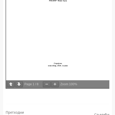
Page
1
/
8
Zoom
100%
Претходни
Сљедећи