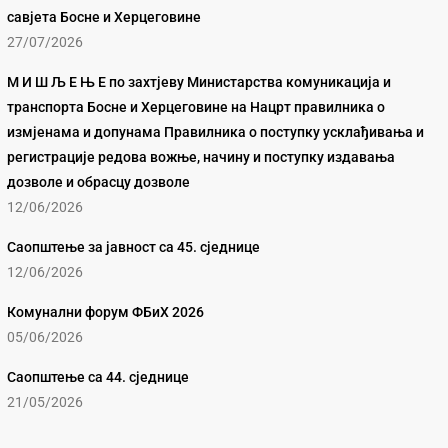
савјета Босне и Херцеговине
27/07/2026
М И Ш Љ Е Њ Е по захтјеву Министарства комуникација и
транспорта Босне и Херцеговине на Нацрт правилника о
измјенама и допунама Правилника о поступку усклађивања и
регистрације редова вожње, начину и поступку издавања
дозволе и обрасцу дозволе
12/06/2026
Саопштење за јавност са 45. сједнице
12/06/2026
Комунални форум ФБиХ 2026
05/06/2026
Саопштење са 44. сједнице
21/05/2026