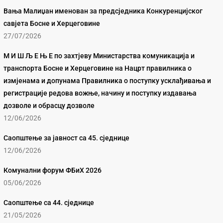
Вања Малиџан именован за предсједника Конкуренцијског
савјета Босне и Херцеговине
27/07/2026
М И Ш Љ Е Њ Е по захтјеву Министарства комуникација и
транспорта Босне и Херцеговине на Нацрт правилника о
измјенама и допунама Правилника о поступку усклађивања и
регистрације редова вожње, начину и поступку издавања
дозволе и обрасцу дозволе
12/06/2026
Саопштење за јавност са 45. сједнице
12/06/2026
Комунални форум ФБиХ 2026
05/06/2026
Саопштење са 44. сједнице
21/05/2026