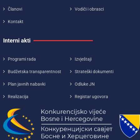
Članovi
Vodiči i obrasci
Kontakt
Interni akti
Programi rada
Izvještaji
Budžetska transparentnost
Strateški dokumenti
Plan javnih nabavki
Odluke JN
Realizacija
Registar ugovora