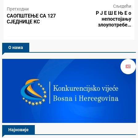
Сљедећи
Претходни
Р Ј Е Ш Е Њ Е о
САОПШТЕЊЕ СА 127
непостојању
СЈЕДНИЦЕ КС
злоупотребе…
О нама
Најновије