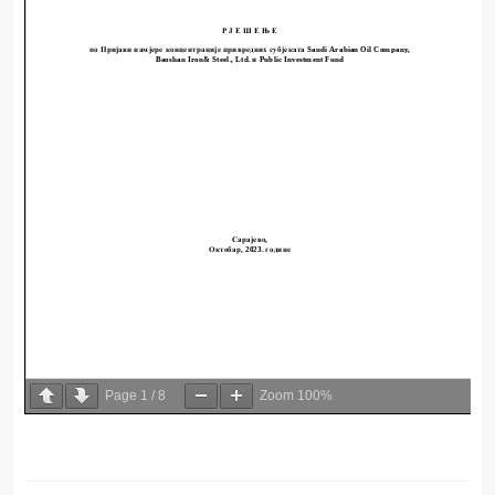
Page
1
/
8
Zoom
100%