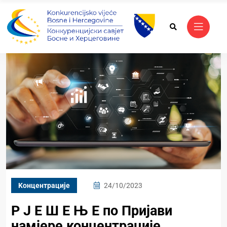
Kонцентрације
24/10/2023
Р Ј Е Ш Е Њ Е по Пријави
намјере концентрације