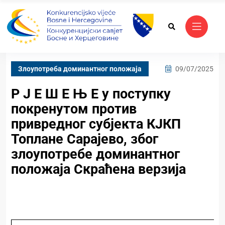
Злоупотреба доминантног положаја
09/07/2025
Р Ј Е Ш Е Њ Е у поступку
покренутом против
привредног субјекта КЈКП
Топлане Сарајево, због
злоупотребе доминантног
положаја Скраћена верзија