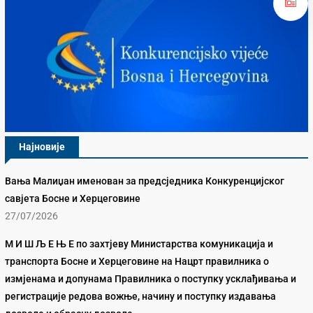
Најновије
Вања Малиџан именован за предсједника Конкуренцијског
савјета Босне и Херцеговине
27/07/2026
М И Ш Љ Е Њ Е по захтјеву Министарства комуникација и
транспорта Босне и Херцеговине на Нацрт правилника о
измјенама и допунама Правилника о поступку усклађивања и
регистрације редова вожње, начину и поступку издавања