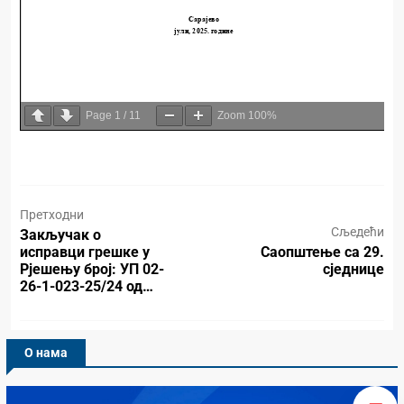
Page
1
/
11
Zoom
100%
Претходни
Сљедећи
Закључак о
исправци грешке у
Саопштење са 29.
Рјешењу број: УП 02-
сједнице
26-1-023-25/24 од…
О нама