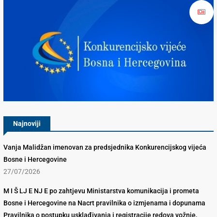
Konkurencijsko Vijeće BiH
Najnoviji
Vanja Malidžan imenovan za predsjednika Konkurencijskog vijeća
Bosne i Hercegovine
27/07/2026
M I Š LJ E NJ E po zahtjevu Ministarstva komunikacija i prometa
Bosne i Hercegovine na Nacrt pravilnika o izmjenama i dopunama
Pravilnika o postupku usklađivanja i registracije redova vožnje,