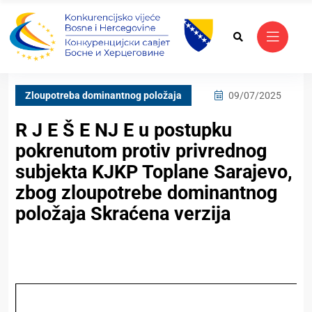
Zloupotreba dominantnog položaja
09/07/2025
R J E Š E NJ E u postupku
pokrenutom protiv privrednog
subjekta KJKP Toplane Sarajevo,
zbog zloupotrebe dominantnog
položaja Skraćena verzija