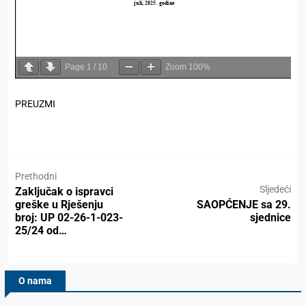
Page
1
/
10
Zoom
100%
PREUZMI
Prethodni
Sljedeći
Zaključak o ispravci
greške u Rješenju
SAOPĆENJE sa 29.
broj: UP 02-26-1-023-
sjednice
25/24 od…
O nama