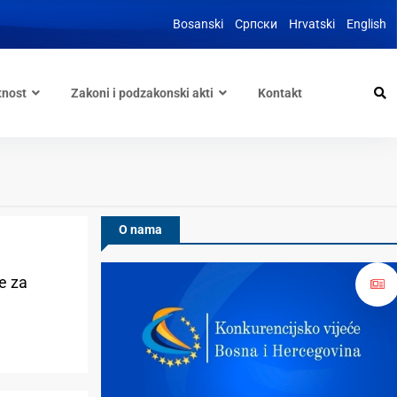
Bosanski
Српски
Hrvatski
English
tnost
Zakoni i podzakonski akti
Kontakt
O nama
e za