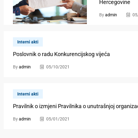
Hercegovine
By
admin
05
Interni akti
Poslovnik o radu Konkurencijskog vijeća
By
admin
05/10/2021
Interni akti
Pravilnik o izmjeni Pravilnika o unutrašnjoj organiz
By
admin
05/01/2021