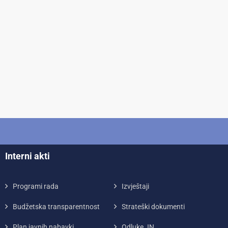
Interni akti
Programi rada
Izvještaji
Budžetska transparentnost
Strateški dokumenti
Plan javnih nabavki
Odluke JN