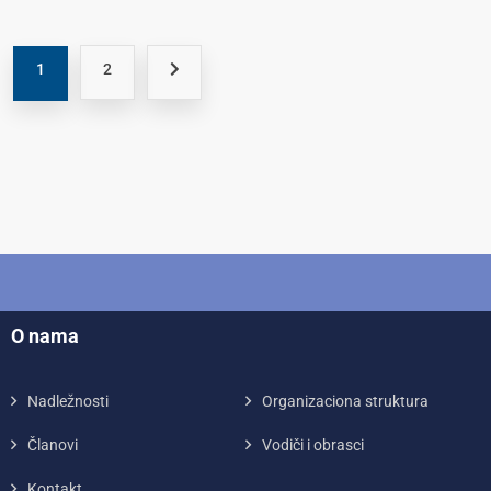
1
2
O nama
Nadležnosti
Organizaciona struktura
Članovi
Vodiči i obrasci
Kontakt