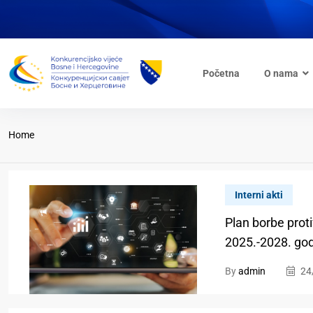
Početna
O nama
Home
Interni akti
Plan borbe prot
2025.-2028. go
By
admin
24