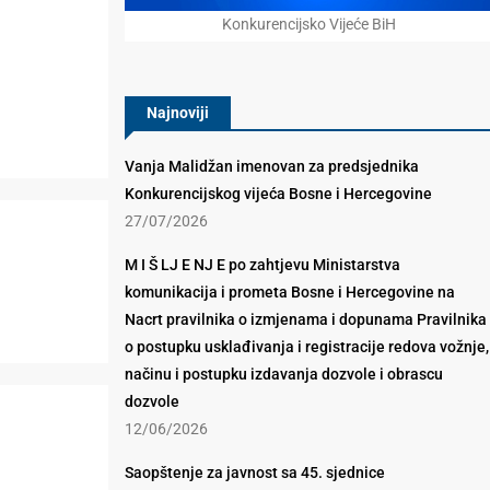
Konkurencijsko Vijeće BiH
Najnoviji
Vanja Malidžan imenovan za predsjednika
Konkurencijskog vijeća Bosne i Hercegovine
27/07/2026
M I Š LJ E NJ E po zahtjevu Ministarstva
komunikacija i prometa Bosne i Hercegovine na
Nacrt pravilnika o izmjenama i dopunama Pravilnika
o postupku usklađivanja i registracije redova vožnje,
načinu i postupku izdavanja dozvole i obrascu
dozvole
12/06/2026
Saopštenje za javnost sa 45. sjednice