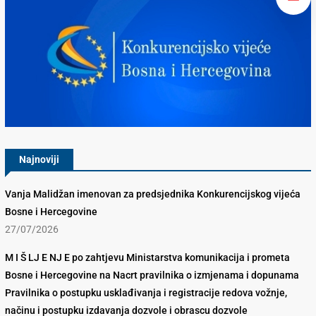
Konkurencijsko Vijeće BiH
Najnoviji
Vanja Malidžan imenovan za predsjednika Konkurencijskog vijeća
Bosne i Hercegovine
27/07/2026
M I Š LJ E NJ E po zahtjevu Ministarstva komunikacija i prometa
Bosne i Hercegovine na Nacrt pravilnika o izmjenama i dopunama
Pravilnika o postupku usklađivanja i registracije redova vožnje,
načinu i postupku izdavanja dozvole i obrascu dozvole