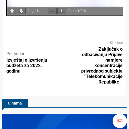
Page
1
/
1
Zoom
100%
Sljedeći
Zaključak o
Prethodni
odbacivanju Prijave
Izvještaj o izvršenju
namjere
budžeta za 2022.
koncentracije
godinu
privrednog subjekta
”Telekomunikacije
Republike…
O nama