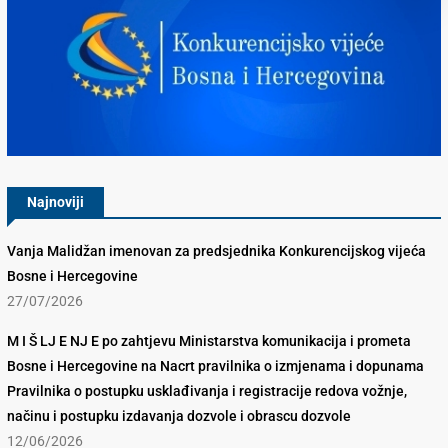
Konkurencijsko Vijeće BiH
Najnoviji
Vanja Malidžan imenovan za predsjednika Konkurencijskog vijeća
Bosne i Hercegovine
27/07/2026
M I Š LJ E NJ E po zahtjevu Ministarstva komunikacija i prometa
Bosne i Hercegovine na Nacrt pravilnika o izmjenama i dopunama
Pravilnika o postupku usklađivanja i registracije redova vožnje,
načinu i postupku izdavanja dozvole i obrascu dozvole
12/06/2026