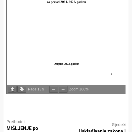
Page
1
/
9
Zoom
100%
Prethodni
Sljedeći
MIŠLJENJE po
Usklađivanje zakona i