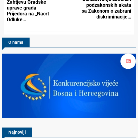
Zahtjevu Gradske
podzakonskih akata
uprave grada
sa Zakonom o zabrani
Prijedora na „Nacrt
diskriminacije…
Odluke…
O nama
Konkurencijsko Vijeće BiH
Najnoviji