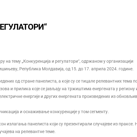
ЕГУЛАТОРИ“
ру на тему „Конкуренција и регулатори“, одржаном у организацији
шињеву, Република Молдавија, од 15. до 17. априла 2024. године.
дених од стране панелиста, а које су се тицале релевантних тема п
азова и прилика које се јављају на тржиштима енергената у региону 
електричне енергије и других енергената произведених из обновљи
уникација и оснаживање конкуренције у том сегменту.
кон излагања панелиста који су презентирали случајеве из праксе. 
учајева на релевантне теме.