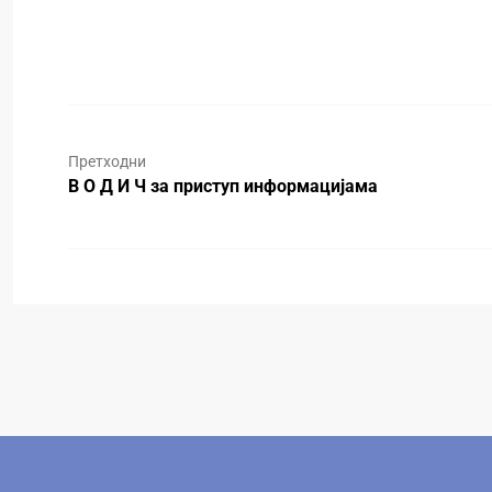
Претходни
В О Д И Ч за приступ информацијама