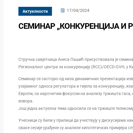
17/04/2024
Актуелности
СЕМИНАР „КОНКУРЕНЦИЈА И Р
Стручна савјетница Анеса Пашић присуствовала је семина
Регионалног центра за конкуренцију (RCC)/OECD-GVH, у Ки
Семинар се састојао од низа динамичних презентација изве
узајамног односа регулатора и тијела за конкуренцију, из
Европи, са нарочитим фокусом на анализу тржишта гаса, 
извора.
Још једна актуелна тема односила се на тржиште телеком
Учесници су били у прилици да учествују у дискусијама на
сваке сесије урађене су анализе хипотетичких примјера сл