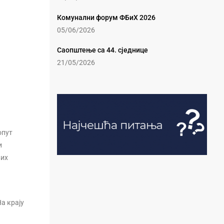
Комунални форум ФБиХ 2026
05/06/2026
Саопштење са 44. сједнице
21/05/2026
опут
и
вих
На крају