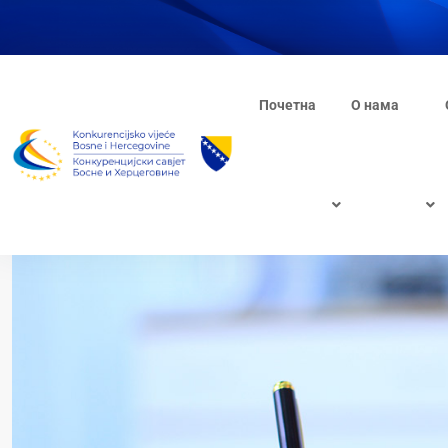
Почетна
О нама