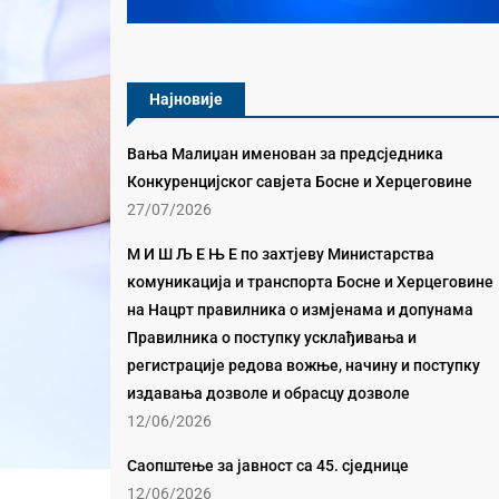
Најновије
Вања Малиџан именован за предсједника
Конкуренцијског савјета Босне и Херцеговине
27/07/2026
М И Ш Љ Е Њ Е по захтјеву Министарства
комуникација и транспорта Босне и Херцеговине
на Нацрт правилника о измјенама и допунама
Правилника о поступку усклађивања и
регистрације редова вожње, начину и поступку
издавања дозволе и обрасцу дозволе
12/06/2026
Саопштење за јавност са 45. сједнице
12/06/2026