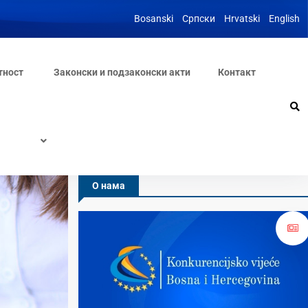
Bosanski
Српски
Hrvatski
English
тност
Законски и подзаконски акти
Контакт
О нама