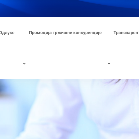
Одлуке
Промоција тржишне конкуренције
Транспарен