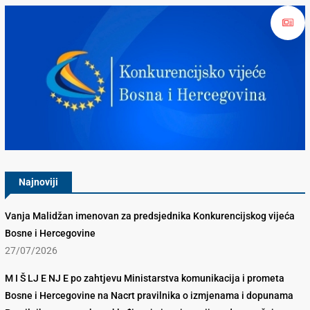
Konkurencijsko Vijeće BiH
Najnoviji
Vanja Malidžan imenovan za predsjednika Konkurencijskog vijeća
Bosne i Hercegovine
27/07/2026
M I Š LJ E NJ E po zahtjevu Ministarstva komunikacija i prometa
Bosne i Hercegovine na Nacrt pravilnika o izmjenama i dopunama