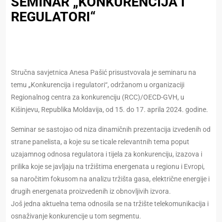
SEMINAR „KONKURENCIJA I
REGULATORI“
Stručna savjetnica Anesa Pašić prisustvovala je seminaru na
temu „Konkurencija i regulatori“, održanom u organizaciji
Regionalnog centra za konkurenciju (RCC)/OECD-GVH, u
Kišinjevu, Republika Moldavija, od 15. do 17. aprila 2024. godine.
Seminar se sastojao od niza dinamičnih prezentacija izvedenih od
strane panelista, a koje su se ticale relevantnih tema poput
uzajamnog odnosa regulatora i tijela za konkurenciju, izazova i
prilika koje se javljaju na tržištima energenata u regionu i Evropi,
sa naročitim fokusom na analizu tržišta gasa, električne energije i
drugih energenata proizvedenih iz obnovljivih izvora.
Još jedna aktuelna tema odnosila se na tržište telekomunikacija i
osnaživanje konkurencije u tom segmentu.