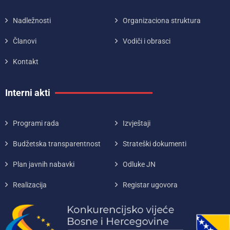
Nadležnosti
Organizaciona struktura
Članovi
Vodiči i obrasci
Kontakt
Interni akti
Programi rada
Izvještaji
Budžetska transparentnost
Strateški dokumenti
Plan javnih nabavki
Odluke JN
Realizacija
Registar ugovora