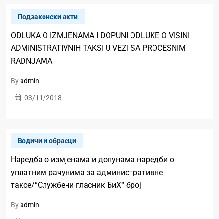
Подзаконски акти
ODLUKA O IZMJENAMA I DOPUNI ODLUKE O VISINI
ADMINISTRATIVNIH TAKSI U VEZI SA PROCESNIM
RADNJAMA
By
admin
03/11/2018
Водичи и обрасци
Наредба о измјенама и допунама наредби о
уплатним рачунима за административне
таксе/“Службени гласник БиХ“ број
By
admin