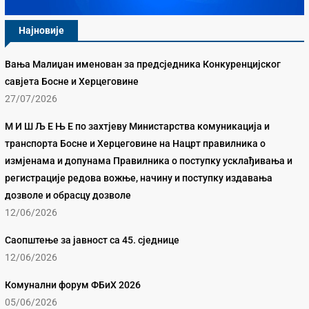
Најновије
Вања Малиџан именован за предсједника Конкуренцијског
савјета Босне и Херцеговине
27/07/2026
М И Ш Љ Е Њ Е по захтјеву Министарства комуникација и
транспорта Босне и Херцеговине на Нацрт правилника о
измјенама и допунама Правилника о поступку усклађивања и
регистрације редова вожње, начину и поступку издавања
дозволе и обрасцу дозволе
12/06/2026
Саопштење за јавност са 45. сједнице
12/06/2026
Комунални форум ФБиХ 2026
05/06/2026