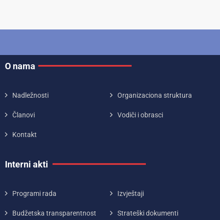
O nama
Nadležnosti
Organizaciona struktura
Članovi
Vodiči i obrasci
Kontakt
Interni akti
Programi rada
Izvještaji
Budžetska transparentnost
Strateški dokumenti