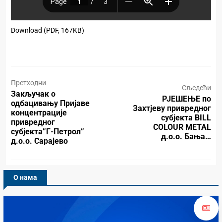
Download (PDF, 167KB)
Претходни
Сљедећи
Закључак о
РЈЕШЕЊЕ по
одбацивању Пријаве
Захтјеву привредног
концентрације
субјекта BILL
привредног
COLOUR METAL
субјекта”Г-Петрол”
д.о.о. Бања…
д.о.о. Сарајево
О нама