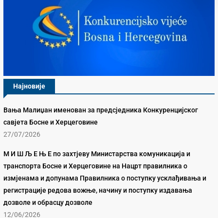
Најновије
Вања Малиџан именован за предсједника Конкуренцијског
савјета Босне и Херцеговине
27/07/2026
М И Ш Љ Е Њ Е по захтјеву Министарства комуникација и
транспорта Босне и Херцеговине на Нацрт правилника о
измјенама и допунама Правилника о поступку усклађивања и
регистрације редова вожње, начину и поступку издавања
дозволе и обрасцу дозволе
12/06/2026