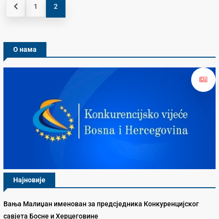
1
2
О нама
Најновије
Вања Малиџан именован за предсједника Конкуренцијског
савјета Босне и Херцеговине