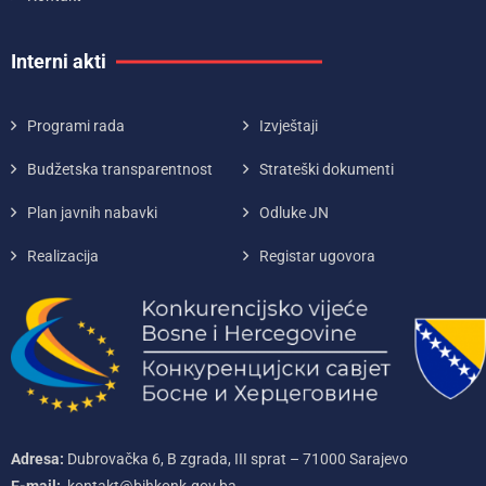
Interni akti
Programi rada
Izvještaji
Budžetska transparentnost
Strateški dokumenti
Plan javnih nabavki
Odluke JN
Realizacija
Registar ugovora
Adresa:
Dubrovačka 6, B zgrada, III sprat – 71000‌ Sarajevo
E-mail:
kontakt@bihkonk.gov.ba