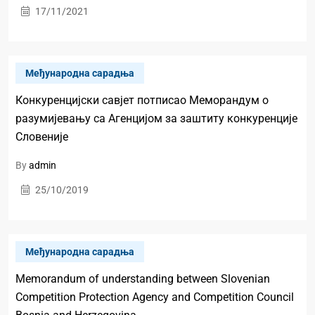
17/11/2021
Mеђународна сарадња
Конкуренцијски савјет потписао Меморандум о
разумијевању са Агенцијом за заштиту конкуренције
Словеније
By
admin
25/10/2019
Mеђународна сарадња
Memorandum of understanding between Slovenian
Competition Protection Agency and Competition Council