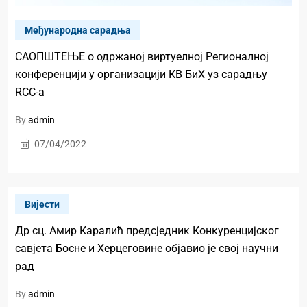
Mеђународна сарадња
САОПШТЕЊЕ о одржаној виртуелној Регионалној
конференцији у организацији КВ БиХ уз сарадњу
RCC-а
By
admin
07/04/2022
Вијести
Др сц. Амир Каралић предсједник Конкуренцијског
савјета Босне и Херцеговине објавио је свој научни
рад
By
admin