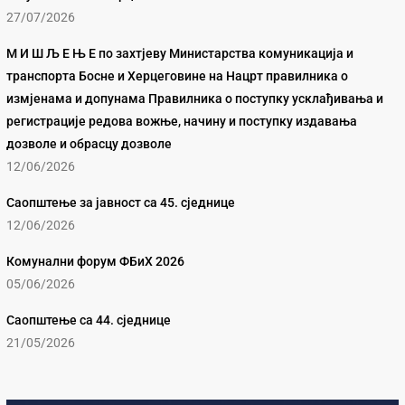
27/07/2026
М И Ш Љ Е Њ Е по захтјеву Министарства комуникација и
транспорта Босне и Херцеговине на Нацрт правилника о
измјенама и допунама Правилника о поступку усклађивања и
регистрације редова вожње, начину и поступку издавања
дозволе и обрасцу дозволе
12/06/2026
Саопштење за јавност са 45. сједнице
12/06/2026
Комунални форум ФБиХ 2026
05/06/2026
Саопштење са 44. сједнице
21/05/2026