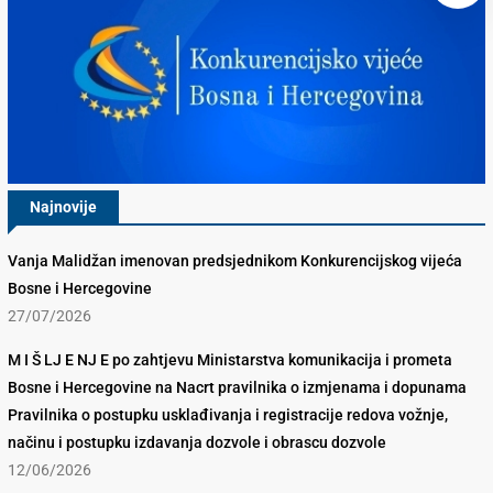
Najnovije
Vanja Malidžan imenovan predsjednikom Konkurencijskog vijeća
Bosne i Hercegovine
27/07/2026
M I Š LJ E NJ E po zahtjevu Ministarstva komunikacija i prometa
Bosne i Hercegovine na Nacrt pravilnika o izmjenama i dopunama
Pravilnika o postupku usklađivanja i registracije redova vožnje,
načinu i postupku izdavanja dozvole i obrascu dozvole
12/06/2026