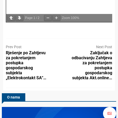
Page
1
/
2
Zoom
100%
Prev Post
Next Post
Rješenje po Zahtjevu
Zaključak o
za pokretanjem
odbacivanju Zahtjeva
postupka
za pokretanjem
gospodarskog
postupka
subjekta
gospodarskog
„Elektrokontakt SA“…
subjekta Akt.online…
O nama