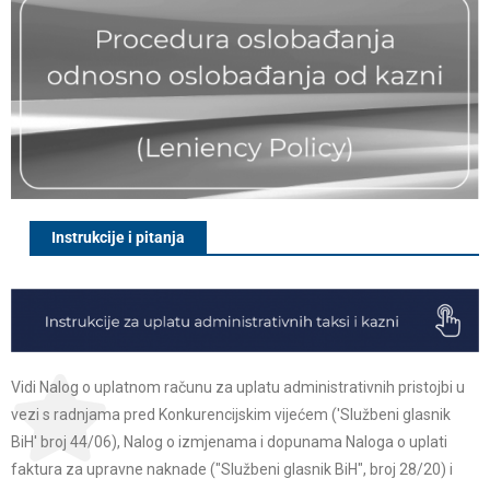
Instrukcije i pitanja
Vidi Nalog o uplatnom računu za uplatu administrativnih pristojbi u
vezi s radnjama pred Konkurencijskim vijećem ('Službeni glasnik
BiH' broj 44/06), Nalog o izmjenama i dopunama Naloga o uplati
faktura za upravne naknade ("Službeni glasnik BiH", broj 28/20) i