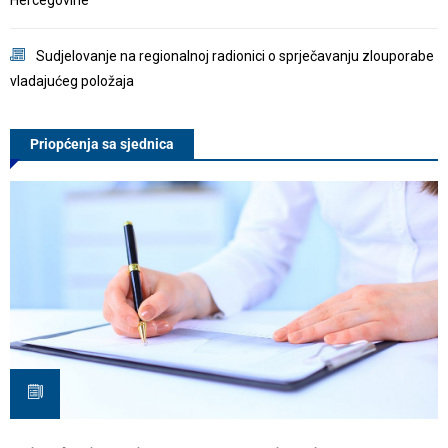
Sudjelovanje na regionalnoj radionici o sprječavanju zlouporabe
vladajućeg položaja
d
Priopćenja sa sjednica
P