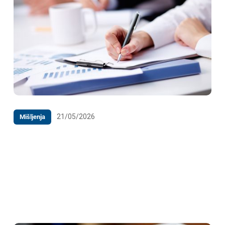
21/05/2026
Mišljenja
MIŠLJENJE na Zahtjev gospodarskog subjekta JP
Elektroprivreda Bosne i Hercegovine d.d. Sarajevo o
usklađenosti pojedinih ugovornih rješenja sadržanih
u tipskom obrascu ugovora o opskrbi električnom