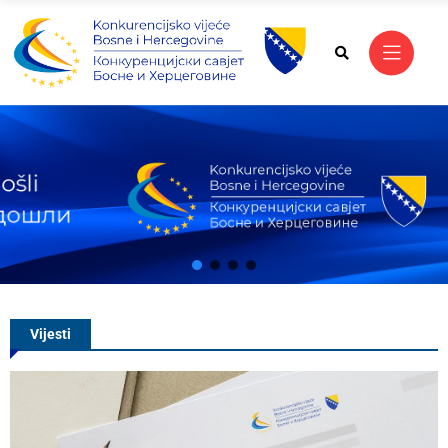
Vanja Malidžan imenovan
predsjednikom Konkurencijskog
vijeća Bosne i Hercegovine
Vijesti