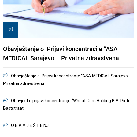
Obavještenje o Prijavi koncentracije “ASA
O
MEDICAL Sarajevo – Privatna zdravstvena
–
Obavještenje o Prijavi koncentracije “ASA MEDICAL Sarajevo –
Privatna zdravstvena
Z
Obavjest o prijavi koncentracije “Wheat Corn Holding B.V., Pieter
Baststraat
S
O B A V J E Š T E NJ