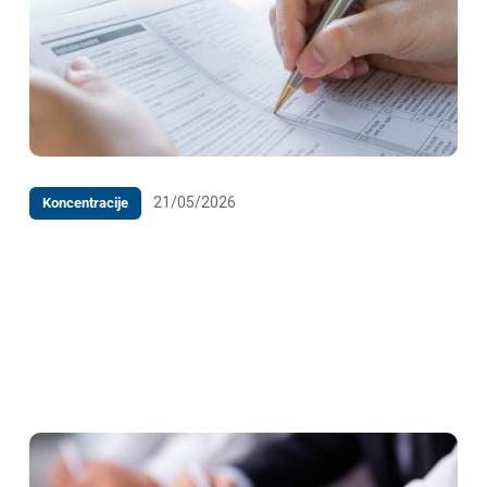
21/05/2026
Koncentracije
Z A K LJ U Č A K o odbacivanju Prijave koncentracije
gospodarskih subjekata ”SKES Investment 17
S.à.r.l.”, Veliko Vojvodstvo Luksemburg i ”Swixx
Biopharma Holding