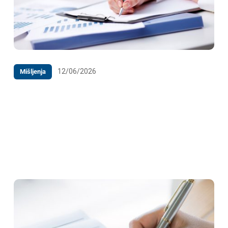
12/06/2026
Mišljenja
M I Š LJ E NJ E po zahtjevu Ministarstva
komunikacija i prometa Bosne i Hercegovine na
Nacrt pravilnika o izmjenama i dopunama Pravilnika
o