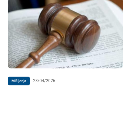
23/04/2026
Mišljenja
M I Š LJ E NJ E po Zahtjevu JP „Zavod za udžbenike i
nastavna sredstva“ a.d. Istočno Novo Sarajevo