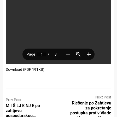
Download (PDF, 191KB)
Next Post
Prev Post
Rješenje po Zahtjevu
M I Š LJ E NJ E po
za pokretanje
zahtjevu
postupka protiv Vlade
gospodarskog…