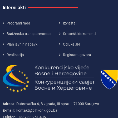
Interni akti
Programi rada
Izvještaji
Budžetska transparentnost
Strateški dokumenti
Plan javnih nabavki
Odluke JN
Realizacija
Registar ugovora
Adresa:
Dubrovačka 6, B zgrada, III sprat – 71000‌ Sarajevo
E-mail:
kontakt@bihkonk.gov.ba
Telefon:
+387‌ 33‌ 251‌ 406