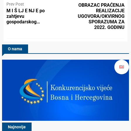
Prev Post
OBRAZAC PRAĆENJA
M I Š LJ E NJ E po
REALIZACIJE
zahtjevu
UGOVORA/OKVIRNOG
gospodarskog…
SPORAZUMA ZA
2022. GODINU
O nama
Najnovije