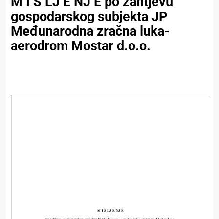
M I Š LJ E NJ E po zahtjevu
gospodarskog subjekta JP
Međunarodna zračna luka-
aerodrom Mostar d.o.o.