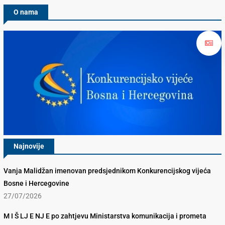
O nama
Najnovije
Vanja Malidžan imenovan predsjednikom Konkurencijskog vijeća
Bosne i Hercegovine
27/07/2026
M I Š LJ E NJ E po zahtjevu Ministarstva komunikacija i prometa