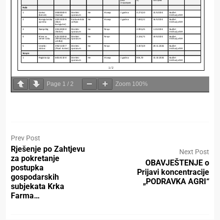
Page
1
/
2
Zoom
100%
Prev Post
Rješenje po Zahtjevu
Next Post
za pokretanje
OBAVJEŠTENJE o
postupka
Prijavi koncentracije
gospodarskih
„PODRAVKA AGRI“
subjekata Krka
Farma…