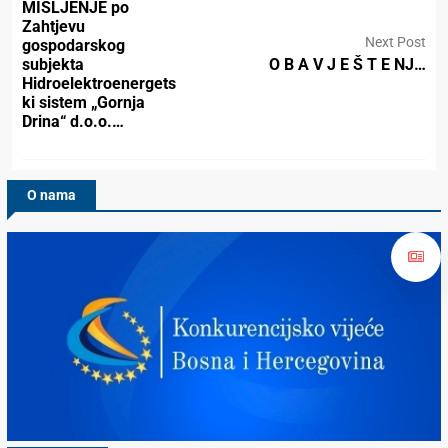
MIŠLJENJE po
Zahtjevu
Next Post
gospodarskog
subjekta
O B A V J E Š T E NJ…
Hidroelektroenergets
ki sistem „Gornja
Drina“ d.o.o.…
O nama