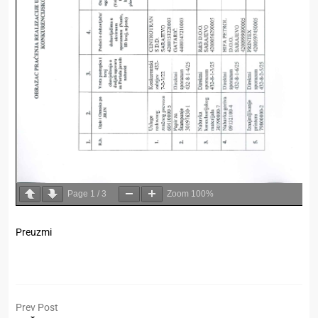
Page
1
/
3
Zoom
100%
Preuzmi
Prev Post