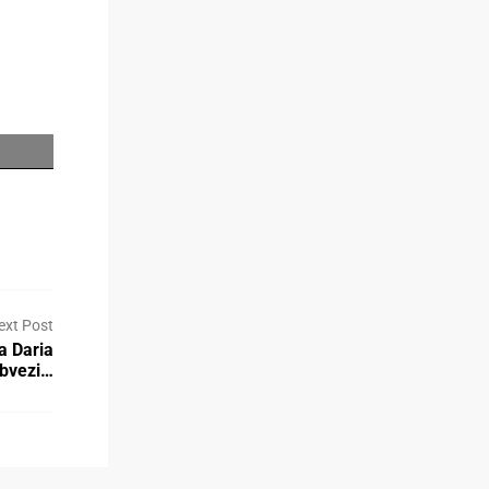
ext Post
a Daria
obvezi…