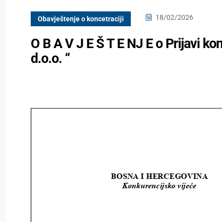
18/02/2026
Obavještenje o koncetraciji
O B A V J E Š T E NJ E o Prijavi ko
d.o.o. “