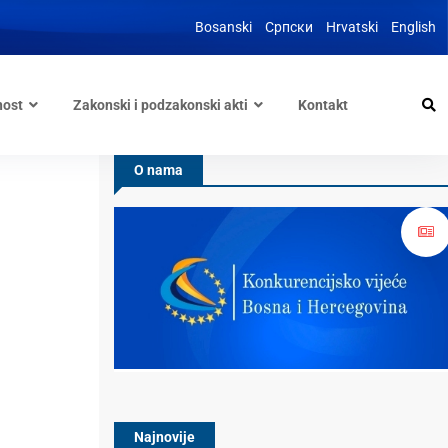
Bosanski
Српски
Hrvatski
English
nost
Zakonski i podzakonski akti
Kontakt
O nama
Najnovije