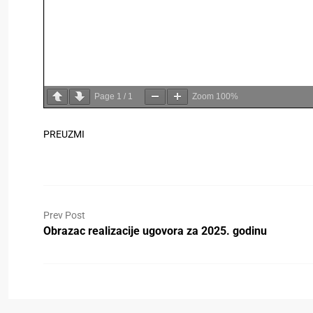
Page
1
/
1
Zoom
100%
PREUZMI
Prev Post
Obrazac realizacije ugovora za 2025. godinu