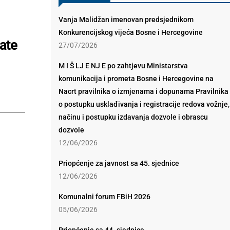
Vanja Malidžan imenovan predsjednikom
Konkurencijskog vijeća Bosne i Hercegovine
tate
27/07/2026
M I Š LJ E NJ E po zahtjevu Ministarstva
komunikacija i prometa Bosne i Hercegovine na
Nacrt pravilnika o izmjenama i dopunama Pravilnika
o postupku usklađivanja i registracije redova vožnje,
načinu i postupku izdavanja dozvole i obrascu
dozvole
12/06/2026
Priopćenje za javnost sa 45. sjednice
12/06/2026
Komunalni forum FBiH 2026
05/06/2026