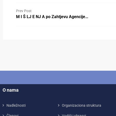
Prev Post
M I Š LJ E NJ A po Zahtjevu Agencije…
O nama
Nadležnosti
Organizaciona struktura
Članovi
Vodiči i obrasci