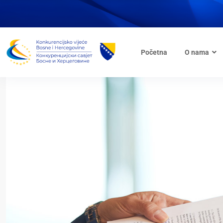
Početna
O nama