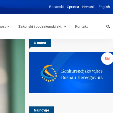
Bosanski
Српски
Hrvatski
English
nost
Zakonski i podzakonski akti
Kontakt
O nama
Najnovije