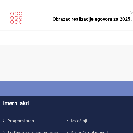
N
Obrazac realizacije ugovora za 2025.
Interni akti
Programi rada
Izvještaji
Budžetska transparentnost
Strateški dokumenti