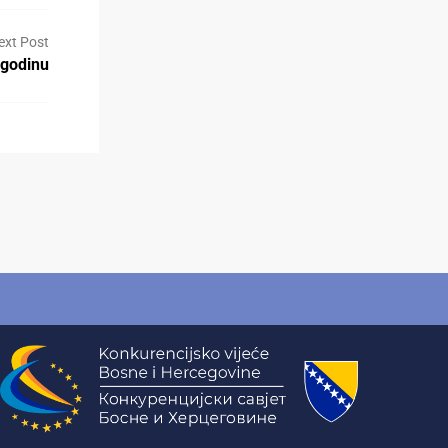
ext Post
 godinu