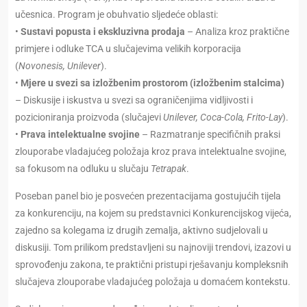
učesnica. Program je obuhvatio sljedeće oblasti:
•
Sustavi popusta i ekskluzivna prodaja
– Analiza kroz praktične
primjere i odluke TCA u slučajevima velikih korporacija
(
Novonesis, Unilever
).
•
Mjere u svezi sa izložbenim prostorom (izložbenim stalcima)
– Diskusije i iskustva u svezi sa ograničenjima vidljivosti i
pozicioniranja proizvoda (slučajevi
Unilever, Coca-Cola, Frito-Lay
).
•
Prava intelektualne svojine
– Razmatranje specifičnih praksi
zlouporabe vladajućeg položaja kroz prava intelektualne svojine,
sa fokusom na odluku u slučaju
Tetrapak
.
Poseban panel bio je posvećen prezentacijama gostujućih tijela
za konkurenciju, na kojem su predstavnici Konkurencijskog vijeća,
zajedno sa kolegama iz drugih zemalja, aktivno sudjelovali u
diskusiji. Tom prilikom predstavljeni su najnoviji trendovi, izazovi u
sprovođenju zakona, te praktični pristupi rješavanju kompleksnih
slučajeva zlouporabe vladajućeg položaja u domaćem kontekstu.