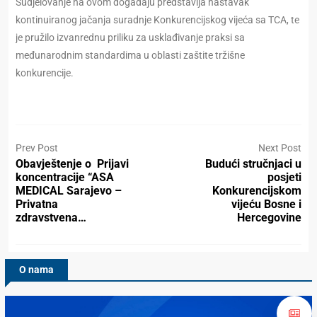
Sudjelovanje na ovom događaju predstavlja nastavak
kontinuiranog jačanja suradnje Konkurencijskog vijeća sa TCA, te
je pružilo izvanrednu priliku za usklađivanje praksi sa
međunarodnim standardima u oblasti zaštite tržišne
konkurencije.
Prev Post
Next Post
Obavještenje o Prijavi
Budući stručnjaci u
koncentracije “ASA
posjeti
MEDICAL Sarajevo –
Konkurencijskom
Privatna
vijeću Bosne i
zdravstvena…
Hercegovine
O nama