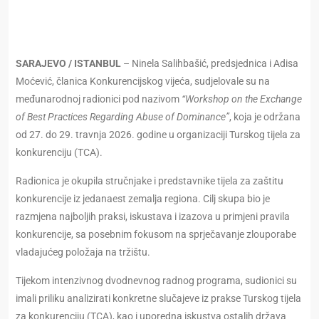
SARAJEVO / ISTANBUL
– Ninela Salihbašić, predsjednica i Adisa
Moćević, članica Konkurencijskog vijeća, sudjelovale su na
međunarodnoj radionici pod nazivom
“Workshop on the Exchange
of Best Practices Regarding Abuse of Dominance”
, koja je održana
od 27. do 29. travnja 2026. godine u organizaciji Turskog tijela za
konkurenciju (TCA).
Radionica je okupila stručnjake i predstavnike tijela za zaštitu
konkurencije iz jedanaest zemalja regiona. Cilj skupa bio je
razmjena najboljih praksi, iskustava i izazova u primjeni pravila
konkurencije, sa posebnim fokusom na sprječavanje zlouporabe
vladajućeg položaja na tržištu.
Tijekom intenzivnog dvodnevnog radnog programa, sudionici su
imali priliku analizirati konkretne slučajeve iz prakse Turskog tijela
za konkurenciju (TCA), kao i uporedna iskustva ostalih država