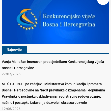
Najnovije
Vanja Malidžan imenovan predsjednikom Konkurencijskog vijeća
Bosne i Hercegovine
27/07/2026
M I Š LJ E NJ E po zahtjevu Ministarstva komunikacija i prometa
Bosne i Hercegovine na Nacrt pravilnika o izmjenama i dopunama
Pravilnika o postupku usklađivanja i registracije redova vožnje,
načinu i postupku izdavanja dozvole i obrascu dozvole
12/06/2026