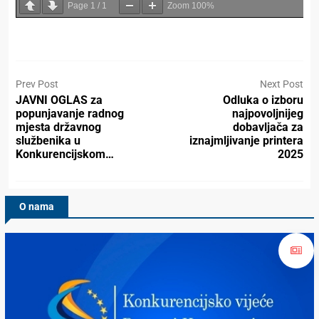
Page
1
/
1
Zoom
100%
Prev Post
Next Post
JAVNI OGLAS za
Odluka o izboru
popunjavanje radnog
najpovoljnijeg
mjesta državnog
dobavljača za
službenika u
iznajmljivanje printera
Konkurencijskom…
2025
O nama