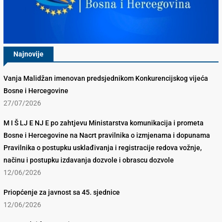
Najnovije
Vanja Malidžan imenovan predsjednikom Konkurencijskog vijeća
Bosne i Hercegovine
27/07/2026
M I Š LJ E NJ E po zahtjevu Ministarstva komunikacija i prometa
Bosne i Hercegovine na Nacrt pravilnika o izmjenama i dopunama
Pravilnika o postupku usklađivanja i registracije redova vožnje,
načinu i postupku izdavanja dozvole i obrascu dozvole
12/06/2026
Priopćenje za javnost sa 45. sjednice
12/06/2026