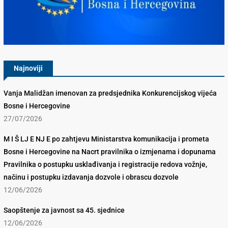
Konkurencijsko Vijeće BiH
Najnoviji
Vanja Malidžan imenovan za predsjednika Konkurencijskog vijeća
Bosne i Hercegovine
27/07/2026
M I Š LJ E NJ E po zahtjevu Ministarstva komunikacija i prometa
Bosne i Hercegovine na Nacrt pravilnika o izmjenama i dopunama
Pravilnika o postupku usklađivanja i registracije redova vožnje,
načinu i postupku izdavanja dozvole i obrascu dozvole
12/06/2026
Saopštenje za javnost sa 45. sjednice
12/06/2026