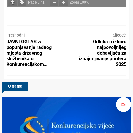
Page
1
/
1
Zoom
100%
Prethodni
Sljedeći
JAVNI OGLAS za
Odluka o izboru
popunjavanje radnog
najpovoljnijeg
mjesta državnog
dobavljača za
službenika u
iznajmljivanje printera
Konkurencijskom…
2025
O nama