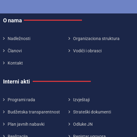
O nama
Nadležnosti
Organizaciona struktura
Članovi
Vodiči i obrasci
Kontakt
Interni akti
Programi rada
Izvještaji
Budžetska transparentnost
Strateški dokumenti
Plan javnih nabavki
Odluke JN
Realizacija
Registar ugovora