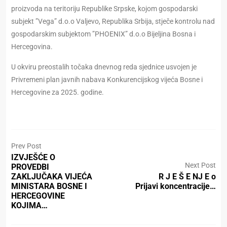
proizvoda na teritoriju Republike Srpske, kojom gospodarski
subjekt ”Vega” d.o.o Valjevo, Republika Srbija, stječe kontrolu nad
gospodarskim subjektom ”PHOENIX” d.o.o Bijeljina Bosna i
Hercegovina.
U okviru preostalih točaka dnevnog reda sjednice usvojen je
Privremeni plan javnih nabava Konkurencijskog vijeća Bosne i
Hercegovine za 2025. godine.
Prev Post
IZVJEŠĆE O
Next Post
PROVEDBI
ZAKLJUČAKA VIJEĆA
R J E Š E NJ E o
MINISTARA BOSNE I
Prijavi koncentracije…
HERCEGOVINE
KOJIMA…