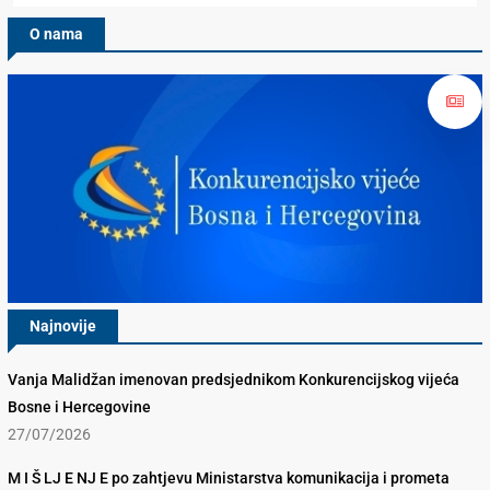
O nama
Najnovije
Vanja Malidžan imenovan predsjednikom Konkurencijskog vijeća
Bosne i Hercegovine
27/07/2026
M I Š LJ E NJ E po zahtjevu Ministarstva komunikacija i prometa