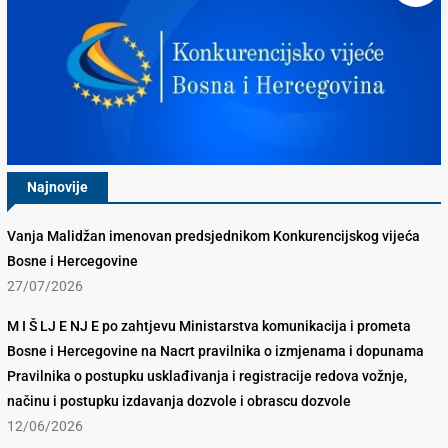
Najnovije
Vanja Malidžan imenovan predsjednikom Konkurencijskog vijeća
Bosne i Hercegovine
27/07/2026
M I Š LJ E NJ E po zahtjevu Ministarstva komunikacija i prometa
Bosne i Hercegovine na Nacrt pravilnika o izmjenama i dopunama
Pravilnika o postupku usklađivanja i registracije redova vožnje,
načinu i postupku izdavanja dozvole i obrascu dozvole
12/06/2026