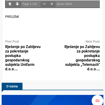
Page
1
/
45
Zoom
100%
PREUZMI
Prev Post
Next Post
Rješenje po Zahtjevu
Rješenje po Zahtjevu
za pokretanje
za pokretanje
postupka
postupka
gospodarskog
gospodarskog
subjekta Unifarm
subjekta „Telemach“
d.o.o.…
d.o.o.…
O nama